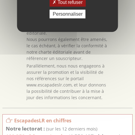
tout partenaire, prestataire ou client.
Tout refuser
Nous nous réservons par ailleurs le
droit de décliner une demande de
Personnaliser
référencement si le souscripteur ne
correspond pas à notre charte
éditoriale.
Nous pourrons également être amenés,
le cas échéant, à vérifier la conformité à
notre charte éditoriale avant de
référencer un souscripteur.
Parallèlement, nous nous engageons à
assurer la promotion et la visibilité de
nos références sur le portail
www.escapadeslr.com, et leur donnons
la possibilité de contribuer à la mise à
jour des informations les concernant.
EscapadesLR en chiffres
Notre lectorat :
(sur les 12 derniers mois)