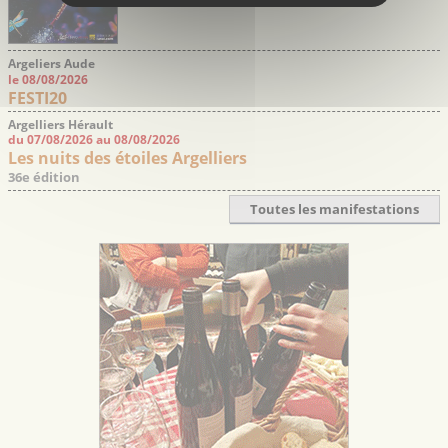
Argeliers Aude
le 08/08/2026
FESTI20
Argelliers Hérault
du 07/08/2026 au 08/08/2026
Les nuits des étoiles Argelliers
36e édition
Toutes les manifestations