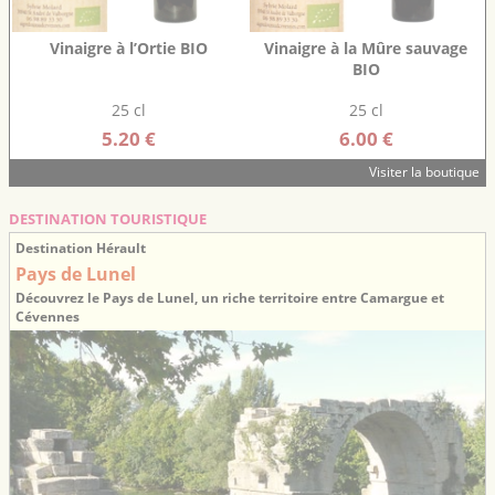
Vinaigre à l’Ortie BIO
Vinaigre à la Mûre sauvage
BIO
25 cl
25 cl
5.20 €
6.00 €
Visiter la boutique
DESTINATION TOURISTIQUE
Destination Hérault
Pays de Lunel
Découvrez le Pays de Lunel, un riche territoire entre Camargue et
Cévennes