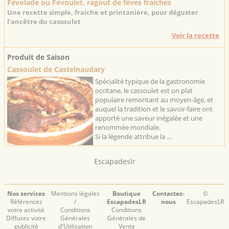
Fèvolade ou Fèvoulet, ragout de fèves fraiches
Une recette simple, fraiche et printanière, pour déguster
l’ancêtre du cassoulet
Voir la recette
Produit de Saison
Cassoulet de Castelnaudary
Spécialité typique de la gastronomie
occitane, le cassoulet est un plat
populaire remontant au moyen-âge, et
auquel la tradition et le savoir-faire ont
apporté une saveur inégalée et une
renommée mondiale.
Si la légende attribue la ...
Escapadeslr
Nos services
Mentions légales
Boutique
Contactez-
©
Référencez
/
EscapadesLR
nous
EscapadesLR
votre activité
Conditions
Conditions
Diffusez votre
Générales
Générales de
publicité
d'Utilisation
Vente