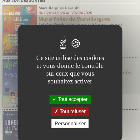
AGENDA DES SORTIES
Marsillargues Hérault
du 02/07/2026 au 27/08/2026
Marsi’Folies de Marsillargues
Soirées festives avec marché nocturne et
concerts
Ce site utilise des cookies
Saint-Aunès Hérault
et vous donne le contrôle
du 30/04/2026 au 24/09/2026
Les jeudis Guinguette de Saint-Aunès
sur ceux que vous
souhaitez activer
Tout accepter
Tout refuser
Lunel Hérault
du 06/08/2026 au 08/08/2026
Personnaliser
Festival de Jazz de Lunel
23ème édition – Concerts gratuits