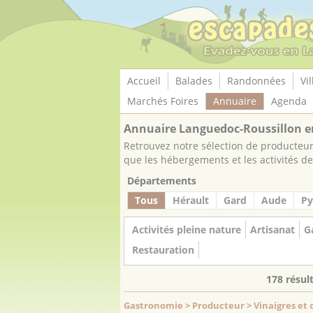
Panneau de gestion des cookies
Accueil
Balades
Randonnées
Vil
Marchés Foires
Annuaire
Agenda
Annuaire Languedoc-Roussillon e
Retrouvez notre sélection de producteurs
que les hébergements et les activités de 
Départements
Tous
Hérault
Gard
Aude
Py
Activités pleine nature
Artisanat
G
Restauration
178 résul
Gastronomie > Producteur > Vinaigres et