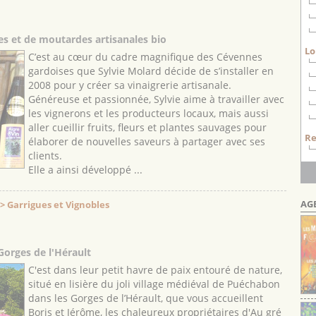
tes et de moutardes artisanales bio
Lo
C’est au cœur du cadre magnifique des Cévennes
gardoises que Sylvie Molard décide de s’installer en
2008 pour y créer sa vinaigrerie artisanale.
Généreuse et passionnée, Sylvie aime à travailler avec
les vignerons et les producteurs locaux, mais aussi
aller cueillir fruits, fleurs et plantes sauvages pour
Re
élaborer de nouvelles saveurs à partager avec ses
clients.
Elle a ainsi développé ...
AG
 Garrigues et Vignobles
orges de l'Hérault
C'est dans leur petit havre de paix entouré de nature,
situé en lisière du joli village médiéval de Puéchabon
dans les Gorges de l’Hérault, que vous accueillent
Boris et Jérôme, les chaleureux propriétaires d'Au gré