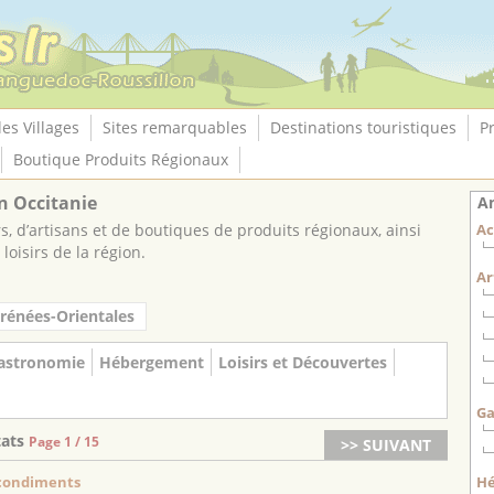
les Villages
Sites remarquables
Destinations touristiques
P
Boutique Produits Régionaux
n Occitanie
An
, d’artisans et de boutiques de produits régionaux, ainsi
Ac
loisirs de la région.
Ar
rénées-Orientales
astronomie
Hébergement
Loisirs et Découvertes
Ga
tats
Page 1 / 15
>> SUIVANT
 condiments
H