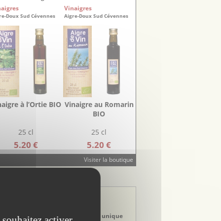
naigres
Vinaigres
re-Doux Sud Cévennes
Aigre-Doux Sud Cévennes
naigre à l’Ortie BIO
Vinaigre au Romarin
BIO
25 cl
25 cl
5.20 €
5.20 €
Visiter la boutique
STINATION TOURISTIQUE
stination Gard
erre de Camargue
rtez à la découverte d’un territoire unique
 souhaitez activer