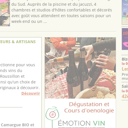
du Sud. Auprès de la piscine et du jacuzzi, 4
chambres et studios d'hôtes confortables et décorés
avec goût vous attendent en toutes saisons pour un
week-end ou un ...
EURS & ARTISANS
Biz
le 
ectionne pour vous
Le
ands vins du
Pro
Roussillon et
mus
ainsi qu'un choix de
Sai
iginaux à découvrir.
le 
Découvrir
42
 Camargue BIO et