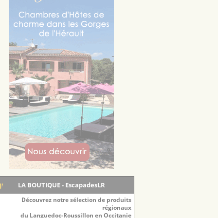
LA BOUTIQUE - EscapadesLR
Découvrez notre sélection de produits
régionaux
du Languedoc-Roussillon en Occitanie