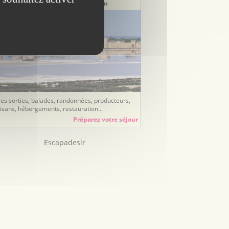
tre étangs et littoral méditerranéen
ées sorties, balades, randonnées, producteurs,
tisans, hébergements, restauration...
Préparez votre séjour
Escapadeslr