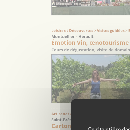
Loisirs et Découvertes > Visites guidées 
Montpellier - Hérault
Émotion Vin, œnotourisme
Cours de dégustation, visite de domaine
Artisanat > Meubles et décoration
Saint-Brès - Hérault
Cartonnable
Ce site utilise d