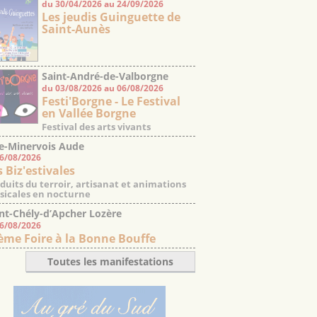
du 30/04/2026 au 24/09/2026
Les jeudis Guinguette de
Saint-Aunès
Saint-André-de-Valborgne
du 03/08/2026 au 06/08/2026
Gard
Festi'Borgne - Le Festival
en Vallée Borgne
Festival des arts vivants
e-Minervois Aude
06/08/2026
s Biz'estivales
duits du terroir, artisanat et animations
icales en nocturne
nt-Chély-d’Apcher Lozère
06/08/2026
ème Foire à la Bonne Bouffe
Toutes les manifestations