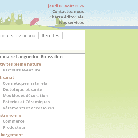
jeudi 06 Août 2026
Contactez-nous
Charte éditoriale
Nos services
roduits régionaux
Recettes
nuaire Languedoc-Roussillon
tivités pleine nature
Parcours aventure
tisanat
Cosmétiques naturels
Diététique et santé
Meubles et décoration
Poteries et Céramiques
Vêtements et accessoires
stronomie
Commerce
Producteur
ébergement