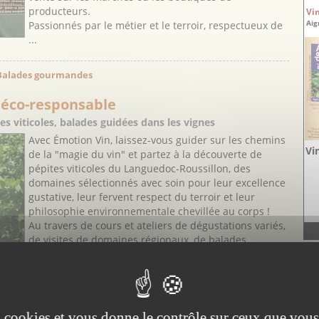
producteurs.
Vi
Aig
Passionnés par le métier et le terroir, respectueux de
...
> Balades gourmandes
 éco-responsable
s viticoles, balades guidées dans les vignes
Avec Émotion Vin, laissez-vous guider sur les chemins
Vi
de la "magie du vin" et partez à la découverte de
pépites viticoles du Languedoc-Roussillon, des
domaines sélectionnés avec soin pour leur excellence
gustative, leur fervent respect du terroir et leur
philosophie environnementale chevillée au corps !
Au travers de cours et ateliers de dégustations variés,
de visites de domaines régionaux, de balades ...
DE
De
T
Pa
es cookies et vous donne le contrôle sur ceux que vous