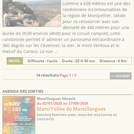
culmine à 658 mètres est une des
randonnées incontournables de
la région de Montpellier. Idéale
pour se ressourcer avec son
dénivelé de 440 mètres pour une
durée de 2h30 environ (4h00 pour le circuit complet), cette
randonnée permet d' admirer un panorama extraordinaire à
360 degrés sur les Cévennes, la mer, le mont Ventoux et le
massif du Caroux. La vue ...
INFOS :
Difficulté : Facile
Durée : 02 H 30 mn
Distance : 6 Km
14 résultats
Page 1 / 2
>> SUIVANT
AGENDA DES SORTIES
Marsillargues Hérault
du 02/07/2026 au 27/08/2026
Marsi’Folies de Marsillargues
Soirées festives avec marché nocturne et
concerts