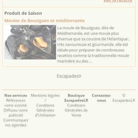
Voir la recette
Produit de Saison
Moules de Bouzigues et méditerranée
La moule de Bouzigues, dite de
Méditerranée, est une moule plus
charnue que sa cousine de l’Atlantique ;
très savoureuse et gourmande, elle est
idéale pour préparer de nombreuses
recettes comme la traditionnelle moule
marinière ou des ...
Escapadeslr
Nos services
Mentions légales
Boutique
Contactez-
©
Référencez
/
EscapadesLR
nous
EscapadesLR
votre activité
Conditions
Conditions
Diffusez votre
Générales
Générales de
publicité
d'Utilisation
Vente
Communiquez
vos agendas