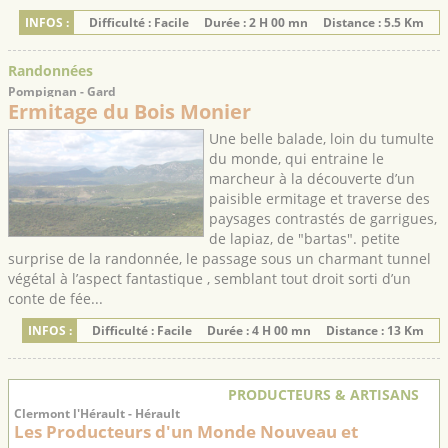
INFOS :
Difficulté : Facile
Durée : 2 H 00 mn
Distance : 5.5 Km
Randonnées
Pompignan - Gard
Ermitage du Bois Monier
Une belle balade, loin du tumulte
du monde, qui entraine le
marcheur à la découverte d’un
paisible ermitage et traverse des
paysages contrastés de garrigues,
de lapiaz, de "bartas". petite
surprise de la randonnée, le passage sous un charmant tunnel
végétal à l’aspect fantastique , semblant tout droit sorti d’un
conte de fée...
INFOS :
Difficulté : Facile
Durée : 4 H 00 mn
Distance : 13 Km
PRODUCTEURS & ARTISANS
Clermont l'Hérault - Hérault
Les Producteurs d'un Monde Nouveau et