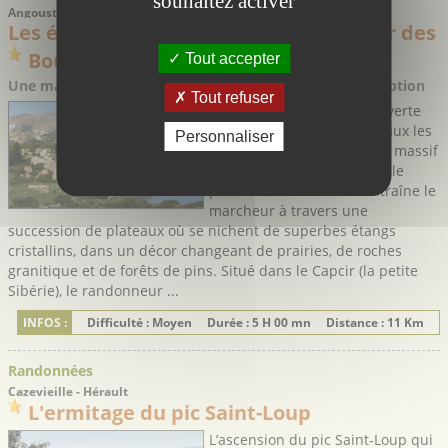
souhaitez activer
Angoustrine-Villeneuve-des-Escaldes - Pyrénées-Orientales
Les étangs supérieurs du Carlit à partir des
Bouillouses
Tout accepter
Une magnifique randonnée dans un site naturel d'exception
Tout refuser
Une randonnée à la découverte
de 12 étangs, tous plus beaux les
Personnaliser
uns que les autres, dans le massif
classé du Carlit. Cette boucle
particulièrement belle entraîne le
marcheur à travers une
succession de plateaux où se nichent de superbes étangs
cristallins, dans un décor changeant de prairies, de roches
granitique et de forêts de pins. Situé dans le Capcir (la petite
Sibérie), le randonneur ...
INFOS :
Difficulté : Moyen
Durée : 5 H 00 mn
Distance : 11 Km
Randonnées
Cazevieille - Hérault
L'ermitage du pic Saint-Loup
L’ascension du pic Saint-Loup qui