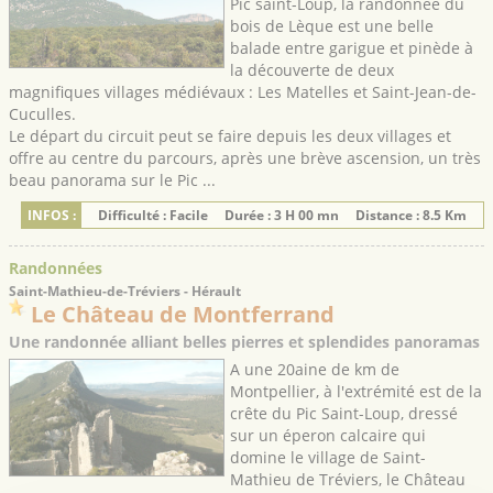
Pic saint-Loup, la randonnée du
bois de Lèque est une belle
balade entre garigue et pinède à
la découverte de deux
magnifiques villages médiévaux : Les Matelles et Saint-Jean-de-
Cuculles.
Le départ du circuit peut se faire depuis les deux villages et
offre au centre du parcours, après une brève ascension, un très
beau panorama sur le Pic ...
INFOS :
Difficulté : Facile
Durée : 3 H 00 mn
Distance : 8.5 Km
Randonnées
Saint-Mathieu-de-Tréviers - Hérault
Le Château de Montferrand
Une randonnée alliant belles pierres et splendides panoramas
A une 20aine de km de
Montpellier, à l'extrémité est de la
crête du Pic Saint-Loup, dressé
sur un éperon calcaire qui
domine le village de Saint-
Mathieu de Tréviers, le Château