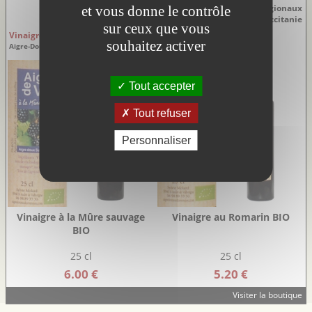
et vous donne le contrôle
Découvrez notre sélection de produits régionaux
du Languedoc-Roussillon en Occitanie
sur ceux que vous
Vinaigres
Vinaigres
souhaitez activer
Aigre-Doux Sud Cévennes
Aigre-Doux Sud Cévennes
Tout accepter
Tout refuser
Personnaliser
Vinaigre à la Mûre sauvage
Vinaigre au Romarin BIO
BIO
25 cl
25 cl
6.00 €
5.20 €
Visiter la boutique