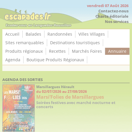
Panneau de gestion des cookies
vendredi 07 Août 2026
Contactez-nous
Charte éditoriale
Nos services
Accueil
Balades
Randonnées
Villes Villages
Sites remarquables
Destinations touristiques
Produits régionaux
Recettes
Marchés Foires
Annuaire
Agenda
Boutique Produits Régionaux
AGENDA DES SORTIES
Nos services
Mentions
Boutique
Contactez-
©
Référencez
légales /
EscapadesLR
nous
EscapadesLR
Marsillargues Hérault
votre activité
Conditions
Conditions
du 02/07/2026 au 27/08/2026
Diffusez votre
Générales
Générales de
Marsi’Folies de Marsillargues
publicité
d'Utilisation
Vente
Soirées festives avec marché nocturne et
Communiquez
concerts
vos agendas