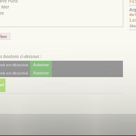
FE
and Puits
a Mer
Arg
ze
du 
Les
36e
llon
es boutons ci-dessous :
ok est désactivé.
Autoriser
ok est désactivé.
Autoriser
il