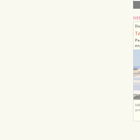
DE
De
T
Pa
en
Id
ar