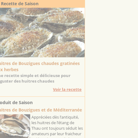
 Recette de Saison
itres de Bouzigues chaudes gratinées
x herbes
e recette simple et délicieuse pour
guster des huitres chaudes
Voir la recette
oduit de Saison
itres de Bouzigues et de Méditerranée
Appréciées dès l’antiquité,
les huitres de l’étang de
Thau ont toujours séduit les
amateurs par leur fraicheur