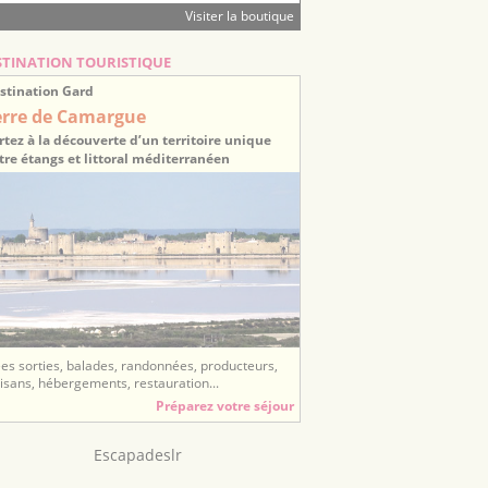
Visiter la boutique
STINATION TOURISTIQUE
stination Gard
erre de Camargue
rtez à la découverte d’un territoire unique
tre étangs et littoral méditerranéen
ées sorties, balades, randonnées, producteurs,
tisans, hébergements, restauration...
Préparez votre séjour
Escapadeslr