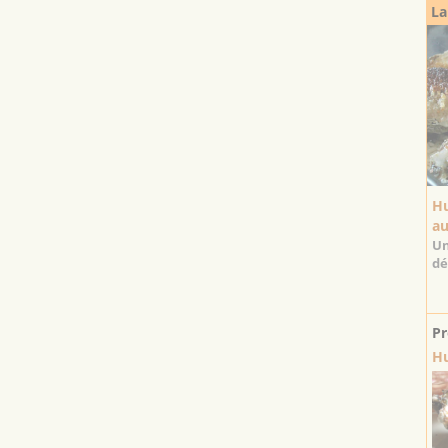
La
Hu
au
Un
dé
Pr
Hu