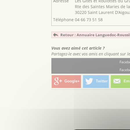
Adresse
Les Gîtes et Roulottes du Gr
Rte des Saintes Maries de l
30220 Saint Laurent D’Aigou
Téléphone
04 66 73 51 58
Retour : Annuaire Languedoc-Roussi
Vous avez aimé cet article ?
Partagez-le avec vos amis en cliquant sur l
Facebo
Facebo
Google+
Twitter
Ema