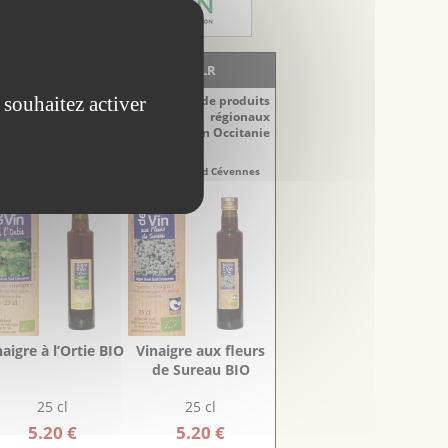
LA BOUTIQUE - EscapadesLR
 souhaitez activer
Découvrez notre sélection de produits
régionaux
du Languedoc-Roussillon en Occitanie
naigres
Vinaigres
re-Doux Sud Cévennes
Aigre-Doux Sud Cévennes
naigre à l’Ortie BIO
Vinaigre aux fleurs
de Sureau BIO
25 cl
25 cl
5.20 €
5.20 €