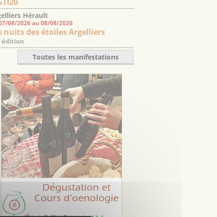
STI20
elliers Hérault
07/08/2026 au 08/08/2026
 nuits des étoiles Argelliers
 édition
Toutes les manifestations