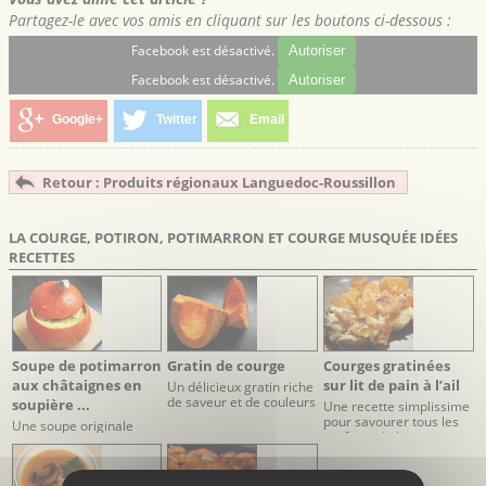
Partagez-le avec vos amis en cliquant sur les boutons ci-dessous :
Facebook est désactivé.
Autoriser
Facebook est désactivé.
Autoriser
Google+
Twitter
Email
Retour : Produits régionaux Languedoc-Roussillon
LA COURGE, POTIRON, POTIMARRON ET COURGE MUSQUÉE IDÉES
RECETTES
Soupe de potimarron
Gratin de courge
Courges gratinées
aux châtaignes en
sur lit de pain à l’ail
Un délicieux gratin riche
de saveur et de couleurs
soupière ...
Une recette simplissime
pour savourer tous les
Une soupe originale
parfums de la courge.
aussi belle que
savoureuse.