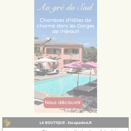
LA BOUTIQUE - EscapadesLR