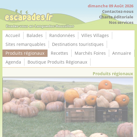
Panneau de gestion des cookies
dimanche 09 Août 2026
Contactez-nous
Charte éditoriale
Nos services
Accueil
Balades
Randonnées
Villes Villages
Sites remarquables
Destinations touristiques
Produits régionaux
Recettes
Marchés Foires
Annuaire
Agenda
Boutique Produits Régionaux
Produits régionaux