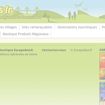
les Villages
Sites remarquables
Destinations touristiques
P
Boutique Produits Régionaux
AGE
Boutique EscapadesLR
Contactez-nous
© EscapadesLR
ditions Générales de Vente