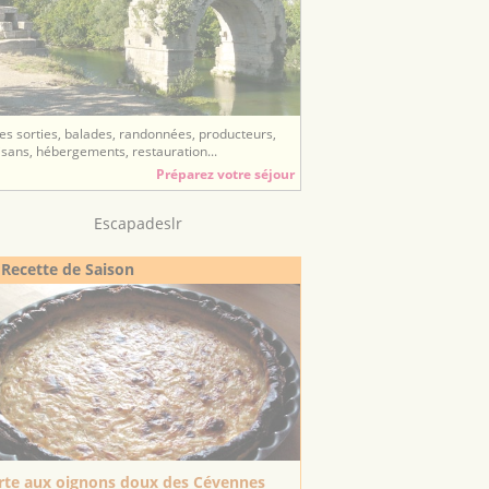
es sorties, balades, randonnées, producteurs,
isans, hébergements, restauration...
Préparez votre séjour
Escapadeslr
 Recette de Saison
rte aux oignons doux des Cévennes