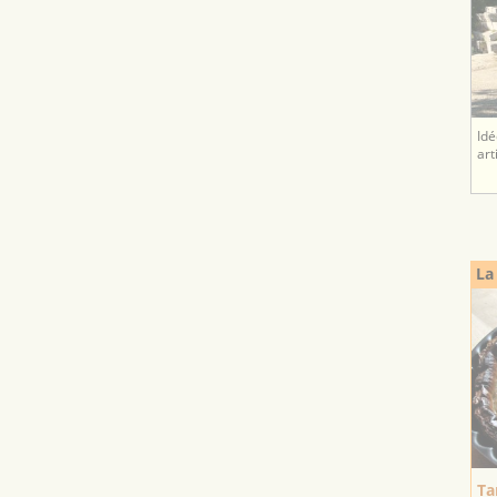
Idé
art
La
Ta