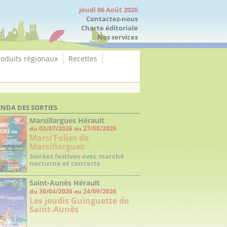
jeudi 06 Août 2026
Contactez-nous
Charte éditoriale
Nos services
roduits régionaux
Recettes
NDA DES SORTIES
Marsillargues Hérault
du 02/07/2026 au 27/08/2026
Marsi’Folies de
Marsillargues
Soirées festives avec marché
nocturne et concerts
Saint-Aunès Hérault
du 30/04/2026 au 24/09/2026
Les jeudis Guinguette de
Saint-Aunès