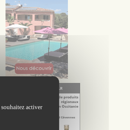
LA BOUTIQUE - EscapadesLR
Découvrez notre sélection de produits
régionaux
 souhaitez activer
du Languedoc-Roussillon en Occitanie
aigres
Vinaigres
re-Doux Sud Cévennes
Aigre-Doux Sud Cévennes