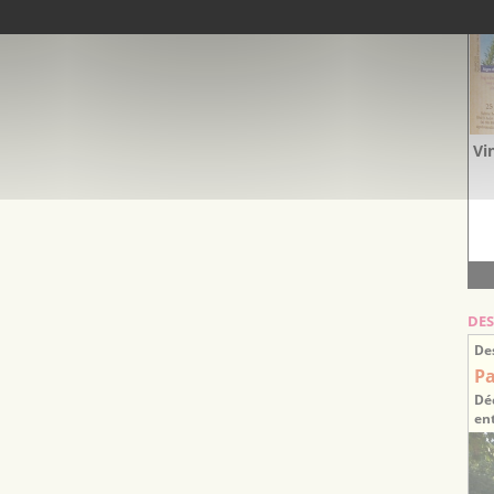
Vi
DES
De
Pa
Déc
en