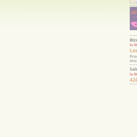
Biz
le 
Les
Pro
mus
Sai
le 
42