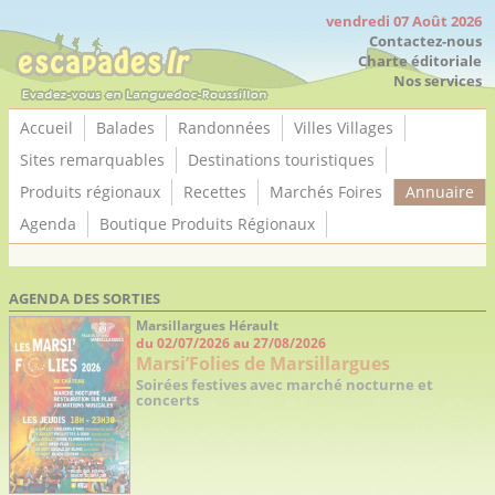
Panneau de gestion des cookies
vendredi 07 Août 2026
Contactez-nous
Charte éditoriale
Nos services
Accueil
Balades
Randonnées
Villes Villages
Sites remarquables
Destinations touristiques
Produits régionaux
Recettes
Marchés Foires
Annuaire
Agenda
Boutique Produits Régionaux
AGENDA DES SORTIES
Nos services
Mentions
Boutique
Contactez-
©
Référencez
légales /
EscapadesLR
nous
EscapadesLR
Marsillargues Hérault
votre activité
Conditions
Conditions
du 02/07/2026 au 27/08/2026
Diffusez votre
Générales
Générales de
Marsi’Folies de Marsillargues
publicité
d'Utilisation
Vente
Soirées festives avec marché nocturne et
Communiquez
concerts
vos agendas