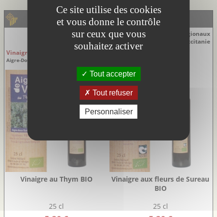
Ce site utilise des cookies
LA BOUTIQUE - EscapadesLR
et vous donne le contrôle
sur ceux que vous
Découvrez notre sélection de produits régionaux
du Languedoc-Roussillon en Occitanie
souhaitez activer
Vinaigres
Vinaigres
Aigre-Doux Sud Cévennes
Aigre-Doux Sud Cévennes
Tout accepter
Tout refuser
Personnaliser
Vinaigre au Thym BIO
Vinaigre aux fleurs de Sureau
BIO
25 cl
25 cl