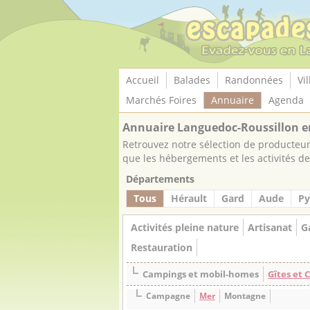
Panneau de gestion des cookies
Accueil
Balades
Randonnées
Vil
Marchés Foires
Annuaire
Agenda
Annuaire Languedoc-Roussillon e
Retrouvez notre sélection de producteurs
que les hébergements et les activités de 
Départements
Tous
Hérault
Gard
Aude
Py
Activités pleine nature
Artisanat
G
Restauration
Campings et mobil-homes
Gîtes et
Campagne
Mer
Montagne