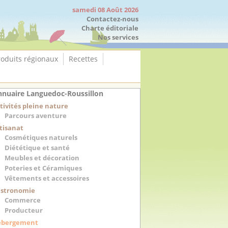
samedi 08 Août 2026
Contactez-nous
Charte éditoriale
Nos services
roduits régionaux
Recettes
nuaire Languedoc-Roussillon
tivités pleine nature
Parcours aventure
tisanat
Cosmétiques naturels
Diététique et santé
Meubles et décoration
Poteries et Céramiques
Vêtements et accessoires
stronomie
Commerce
Producteur
ébergement