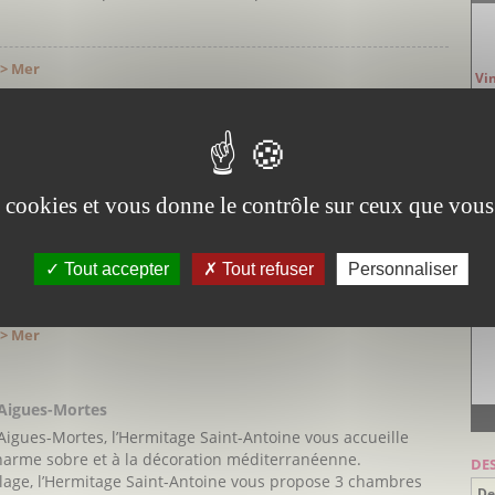
 > Mer
Vi
Aig
la petite Camargue
 leur belle propriété, située à proximité d’Aigues Mortes, au
es cookies et vous donne le contrôle sur ceux que vous
n cadre bucolique entre oliviers et pins, vous pourrez
 de son emplacement idéal pour partir à la découverte des
Tout accepter
Tout refuser
Personnaliser
V
 > Mer
’Aigues-Mortes
Aigues-Mortes, l’Hermitage Saint-Antoine vous accueille
harme sobre et à la décoration méditerranéenne.
DE
lage, l’Hermitage Saint-Antoine vous propose 3 chambres
De