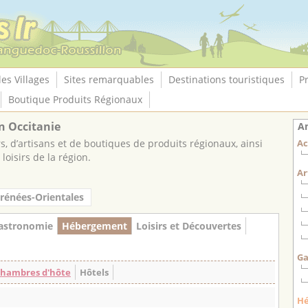
les Villages
Sites remarquables
Destinations touristiques
P
Boutique Produits Régionaux
n Occitanie
An
, d’artisans et de boutiques de produits régionaux, ainsi
Ac
loisirs de la région.
Ar
rénées-Orientales
astronomie
Hébergement
Loisirs et Découvertes
Ga
 Chambres d'hôte
Hôtels
H