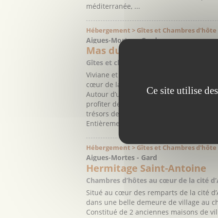
méditerranée, ...
Hébergement > Gîtes et Chambres d'hôte
Aigues-Mortes - Gard
Mas du Figuier
Gîtes et chambres d’hôtes au cœur de 
Viviane et Philippe vous accueillent dans
cœur de la petite Camargue.
Ce site utilise d
Autour d’un Mas du 18ème siècle, dans u
profiter de la tranquillité des lieux et
trésors de la région.
Entièrement ...
Hébergement > Gîtes et Chambres d'hôte
Aigues-Mortes - Gard
Hermitage Saint-Antoine
Chambres d’hôtes au cœur de la cité d
Situé au cœur des remparts de la cité d’
dans une belle demeure de village au c
Constitué de 2 anciennes maisons de vil