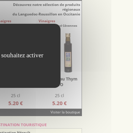
Découvrez notre sélection de produits
régionaux
du Languedoc-Roussillon en Occitanie
naigres
Vinaigres
re-Doux Sud Cévennes
Aigre-Doux Sud Cévennes
 souhaitez activer
inaigre aux fleurs
Vinaigre au Thym
de Sureau BIO
BIO
25 cl
25 cl
5.20 €
5.20 €
Visiter la boutique
STINATION TOURISTIQUE
stination Hérault