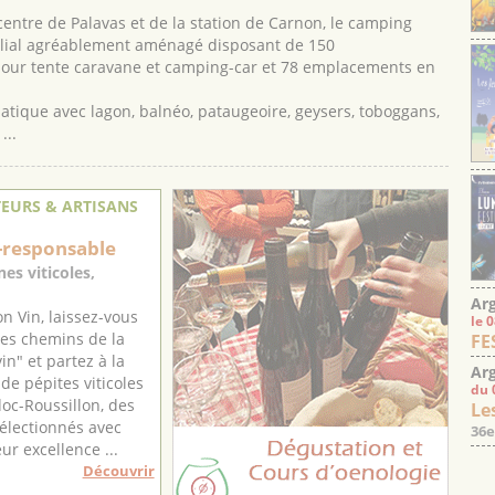
centre de Palavas et de la station de Carnon, le camping
ilial agréablement aménagé disposant de 150
ur tente caravane et camping-car et 78 emplacements en
tique avec lagon, balnéo, pataugeoire, geysers, toboggans,
...
EURS & ARTISANS
-responsable
es viticoles,
Arg
n Vin, laissez-vous
le 
les chemins de la
FE
in" et partez à la
Arg
de pépites viticoles
du 
oc-Roussillon, des
Les
électionnés avec
36e
ur excellence ...
Découvrir