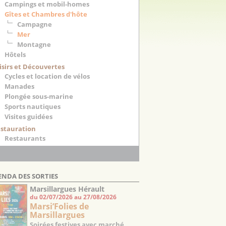
Campings et mobil-homes
Gîtes et Chambres d'hôte
Campagne
Mer
Montagne
Hôtels
isirs et Découvertes
Cycles et location de vélos
Manades
Plongée sous-marine
Sports nautiques
Visites guidées
stauration
Restaurants
ENDA DES SORTIES
Marsillargues Hérault
du 02/07/2026 au 27/08/2026
Marsi’Folies de
Marsillargues
Soirées festives avec marché