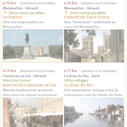
à 10 Km
à 10 Km
(distance à vol d'oiseau)
(distance à vol d'oiseau)
Montpellier - Hérault
Montpellier - Hérault
Sites remarquables
Sites remarquables
Le Peyrou
Cathédrale Saint-Pierre
Une vue imprenable sur
Une "forteresse" médiévale au
Montpellier
coeur de Montpellier
à 12 Km
à 17 Km
(distance à vol d'oiseau)
(distance à vol d'oiseau)
Castelnau-le-Lez - Hérault
Le Grau du Roi - Gard
Marchés Foires
Villes villages
Marché de Castelnau-le-Lez
Le Grau du Roi
Marché traditionnel, produits
Une destination unique entre le
régionaux de saison et artisanat
pittoresque port de pêche du Grau
du Roi à la dynamique station
balnéaire de Port Camargue