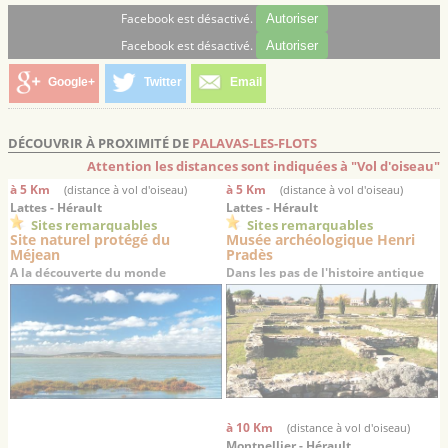
Facebook est désactivé.
Autoriser
Facebook est désactivé.
Autoriser
Google+
Twitter
Email
DÉCOUVRIR À PROXIMITÉ DE
PALAVAS-LES-FLOTS
Attention les distances sont indiquées à "Vol d'oiseau"
à 5 Km
à 5 Km
(distance à vol d'oiseau)
(distance à vol d'oiseau)
Lattes - Hérault
Lattes - Hérault
Sites remarquables
Sites remarquables
Site naturel protégé du
Musée archéologique Henri
Méjean
Pradès
A la découverte du monde
Dans les pas de l'histoire antique
lagunaire languedocien
du Languedoc…
à 10 Km
(distance à vol d'oiseau)
Montpellier - Hérault