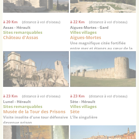
à 20 Km
à 22 Km
(distance à vol d'oiseau)
(distance à vol d'oiseau)
Assas - Hérault
Aigues-Mortes - Gard
Sites remarquables
Villes villages
Château d'Assas
Aigues-Mortes
Une magnifique citée fortifiée
entre mer et étangs au cœur de la
Camargue
à 23 Km
à 23 Km
(distance à vol d'oiseau)
(distance à vol d'oiseau)
Lunel - Hérault
Sète - Hérault
Sites remarquables
Villes villages
Musée de la Tour des Prisons
Sète
Visite insolite d'une tour défensive
L’île singulière
devenue prison