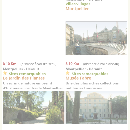
Villes villages
Montpellier
à 10 Km
à 10 Km
(distance à vol d'oiseau)
(distance à vol d'oiseau)
Montpellier - Hérault
Montpellier - Hérault
Sites remarquables
Sites remarquables
Le Jardin des Plantes
Musée Fabre
Un écrin de nature empreint
Une des plus riches collections
d'histoire au centre de Montpellier
publiques françaises