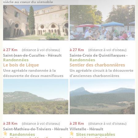
siècle au coeur du vignoble
languedocien
à 27 Km
à 27 Km
(distance à vol d'oiseau)
(distance à vol d'oiseau)
Saint-Jean-de-Cuculles - Hérault
Sainte-Croix de Quintillargues -
Randonnées
Randonnées
Hérault
Le bois de Lèque
Sentier des charbonnières
Une agréable randonnée à la
Un agréable circuit à la découverte
découverte de deux magnifiques
d’anciennes charbonnières
villages médiévaux
à 28 Km
à 28 Km
(distance à vol d'oiseau)
(distance à vol d'oiseau)
Saint-Mathieu-de-Tréviers - Hérault
Villetelle - Hérault
Randonnées
Sites remarquables