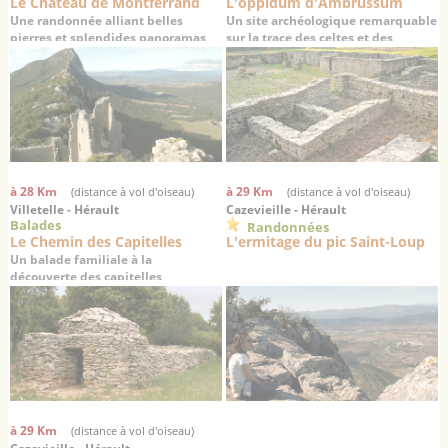
Le Château de Montferrand
L'oppidum d'Ambrussum
Une randonnée alliant belles
Un site archéologique remarquable
pierres et splendides panoramas
sur la trace des celtes et des
romains
à 28 Km
à 29 Km
(distance à vol d'oiseau)
(distance à vol d'oiseau)
Villetelle - Hérault
Cazevieille - Hérault
Balades
Randonnées
Le Chemin des Capitelles
L'ermitage du pic Saint-Loup
Un balade familiale à la
découverte des capitelles
à 29 Km
(distance à vol d'oiseau)