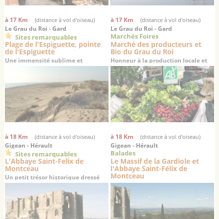
à 17 Km
à 17 Km
(distance à vol d'oiseau)
(distance à vol d'oiseau)
Le Grau du Roi - Gard
Le Grau du Roi - Gard
Marchés Foires
Sites remarquables
Plage de l'Espiguette, pointe
Marché des producteurs et
de l'Espiguette
Bio du Grau du Roi
Une immensité sublime et
Honneur à la production locale et
désertique au sud de Port-
aux produits biologiques
Camargue et du Grau du Roi
à 18 Km
à 18 Km
(distance à vol d'oiseau)
(distance à vol d'oiseau)
Gigean - Hérault
Gigean - Hérault
Balades
Sites remarquables
L'Abbaye Saint-Felix de
Le Massif de la Gardiole et
Montceau
l'Abbaye Saint-Félix de
Montceau
Un petit trésor historique dressé
sur un promontoire offrant une
superbe vue sur la plaine de
Gigean