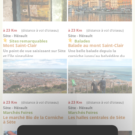
à 23 Km
à 23 Km
(distance à vol d'oiseau)
(distance à vol d'oiseau)
Sète - Hérault
Sète - Hérault
Sites remarquables
Balades
Mont Saint-Clair
Balade au mont Saint-Clair
Un point de vue saisissant sur Sète
Une belle balade depuis la
et l’île singulière
corniche jusqu’au belvédère du
mont Saint-Clair
à 23 Km
à 23 Km
(distance à vol d'oiseau)
(distance à vol d'oiseau)
Sète - Hérault
Sète - Hérault
Marchés Foires
Marchés Foires
Le marché Bio de la Corniche
Les halles centrales de Sète
à Sète