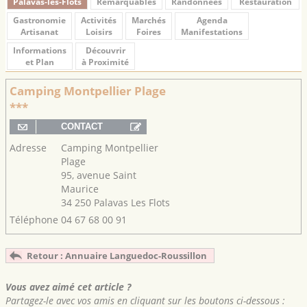
Palavas-les-Flots
Remarquables
Randonnées
Restauration
Gastronomie
Activités
Marchés
Agenda
Artisanat
Loisirs
Foires
Manifestations
Informations
Découvrir
et Plan
à Proximité
Camping Montpellier Plage
***
Adresse
Camping Montpellier
Plage
95, avenue Saint
Maurice
34 250 Palavas Les Flots
Téléphone
04 67 68 00 91
Retour : Annuaire Languedoc-Roussillon
Vous avez aimé cet article ?
Partagez-le avec vos amis en cliquant sur les boutons ci-dessous :