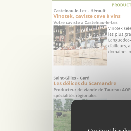
PRODUCT
Castelnau-le-Lez - Hérault
Vinotek, caviste cave à vins
Votre caviste à Castelnau-le-Lez
Vinotek sél
les plus gr
Languedoc-
d’ailleurs, 
domaines or
Saint-Gilles - Gard
Les délices du Scamandre
Producteur de viande de Taureau AOP
spécialités régionales
Au bord de 
Scamandre,
Camargue ga
Communes d
Vauvert), la
Ce site utilise d
veille au b