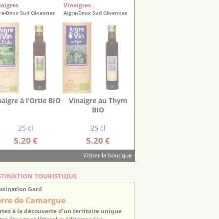
naigres
Vinaigres
re-Doux Sud Cévennes
Aigre-Doux Sud Cévennes
naigre à l’Ortie BIO
Vinaigre au Thym
BIO
25 cl
25 cl
5.20 €
5.20 €
Visiter la boutique
STINATION TOURISTIQUE
stination Gard
erre de Camargue
rtez à la découverte d’un territoire unique