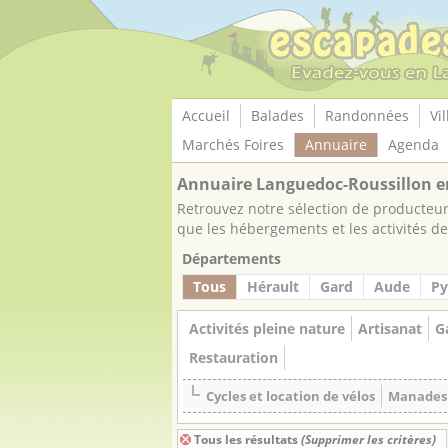
Panneau de gestion des cookies
Accueil
Balades
Randonnées
Vil
Marchés Foires
Annuaire
Agenda
Annuaire Languedoc-Roussillon e
Retrouvez notre sélection de producteurs
que les hébergements et les activités de 
Départements
Tous
Hérault
Gard
Aude
Py
Activités pleine nature
Artisanat
G
Restauration
Cycles et location de vélos
Manades
Tous les résultats
(Supprimer les critères)