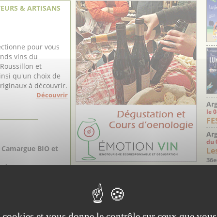
EURS & ARTISANS
ectionne pour vous
ands vins du
Roussillon et
ainsi qu'un choix de
iginaux à découvrir.
Découvrir
Arg
le 
FE
Arg
du 
 Camargue BIO et
Les
36e
l'Étang du
 situé au cœur de la
rdoise (entre les
e Saint-Gilles et
 famille Riboulet
es cookies et vous donne le contrôle sur ceux que vous
ien être de son