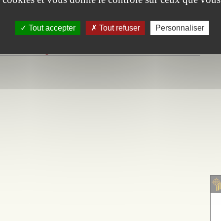
 taureaux AOP
o ...
Tout accepter
Tout refuser
Personnaliser
Découvrir
2 résultats
Page 1 / 1