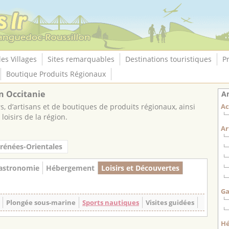
les Villages
Sites remarquables
Destinations touristiques
P
Boutique Produits Régionaux
n Occitanie
An
, d’artisans et de boutiques de produits régionaux, ainsi
Ac
loisirs de la région.
Ar
rénées-Orientales
astronomie
Hébergement
Loisirs et Découvertes
Ga
Plongée sous-marine
Sports nautiques
Visites guidées
H