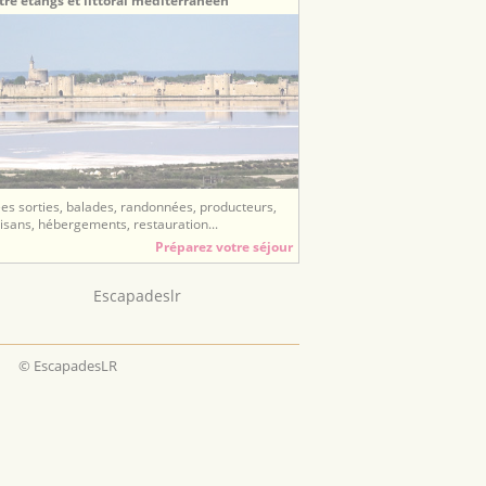
tre étangs et littoral méditerranéen
ées sorties, balades, randonnées, producteurs,
tisans, hébergements, restauration...
Préparez votre séjour
Escapadeslr
© EscapadesLR