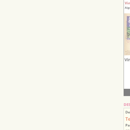
Vi
Aig
Vi
DE
De
T
Pa