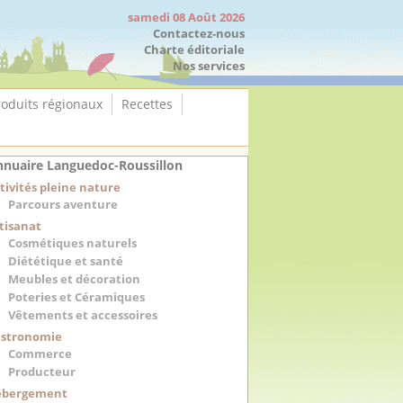
samedi 08 Août 2026
Contactez-nous
Charte éditoriale
Nos services
roduits régionaux
Recettes
nuaire Languedoc-Roussillon
tivités pleine nature
Parcours aventure
tisanat
Cosmétiques naturels
Diététique et santé
Meubles et décoration
Poteries et Céramiques
Vêtements et accessoires
stronomie
Commerce
Producteur
ébergement