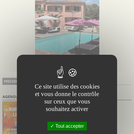
26 résultats
Page 3 / 3
PRECEDENT <<
Ce site utilise des cookies
et vous donne le contrôle
AGENDA DES SORTIES
sur ceux que vous
Marsillargues Hérault
souhaitez activer
du 02/07/2026 au 27/08/2026
Marsi’Folies de Marsillargues
Soirées festives avec marché nocturne et
concerts
Tout accepter