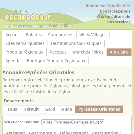
Panneau de gestion des cookies
dimanche 09 Août 2026
Contactez-nous
Charte éditoriale
Nos services
Accueil
Balades
Randonnées
Villes Villages
Sites remarquables
Destinations touristiques
Produits régionaux
Recettes
Marchés Foires
Annuaire
Agenda
Boutique Produits Régionaux
Annuaire Pyrénées-Orientales
Retrouvez notre sélection de producteurs, d’artisans et de
boutiques de produits régionaux, ainsi que les hébergements et
les activités de loisirs de la région.
Départements
Tous
Hérault
Gard
Aude
Pyrénées-Orientales
Sélectionner une ville
Artisanat
Gastronomie
Hébergement
Restauration