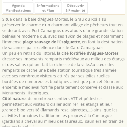
Agenda
Informations
Découvrir
Manifestations
et Plan
à Proximité
Situé dans la baie d’Aigues-Mortes, le Grau du Roi a su
préserver le charme d’un charmant village de pêcheurs tout en
se dotant, avec Port Camargue, des atouts d'une grande station
balnéaire moderne qui, avec ses 18km de plages et notamment
l’immense
plage sauvage de l’Espiguette
, en font la destination
de vacances par excellence dans le Gard Camarguais.
Un peu en retrait du littoral,
la cité fortifiée d’Aigues-Mortes
dresse ses imposants remparts médiévaux au milieu des étangs
et des salins qui ont fait la richesse de la ville.Au cœur des
remparts se cache une belle station touristique très animée
avec ses nombreux visiteurs attirés par ses jolies ruelles
bordées de nombreuses boutiques ainsi que par cet étonnant
ensemble médiéval fortifié parfaitement conservé et classé aux
Monuments Historiques.
Côté nature,
de nombreux sentiers VTT et pédestres
permettent aux visiteurs d’aller admirer les étangs et leur
grande biodiversité (flamands rose, aigrettes,…) ainsi que les
activités humaines traditionnelles propres à la Camargue
(gardians à cheval au milieu des taureaux, sauniers en train de
récolter le sel, …).