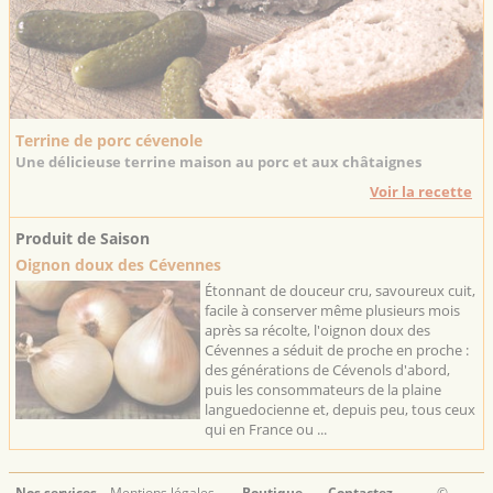
Terrine de porc cévenole
Une délicieuse terrine maison au porc et aux châtaignes
Voir la recette
Produit de Saison
Oignon doux des Cévennes
Étonnant de douceur cru, savoureux cuit,
facile à conserver même plusieurs mois
après sa récolte, l'oignon doux des
Cévennes a séduit de proche en proche :
des générations de Cévenols d'abord,
puis les consommateurs de la plaine
languedocienne et, depuis peu, tous ceux
qui en France ou ...
Nos services
Mentions légales
Boutique
Contactez-
©