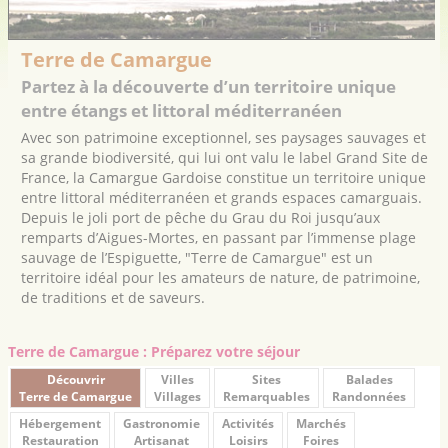
Terre de Camargue
Partez à la découverte d’un territoire unique
entre étangs et littoral méditerranéen
Avec son patrimoine exceptionnel, ses paysages sauvages et
sa grande biodiversité, qui lui ont valu le label Grand Site de
France, la Camargue Gardoise constitue un territoire unique
entre littoral méditerranéen et grands espaces camarguais.
Depuis le joli port de pêche du Grau du Roi jusqu’aux
remparts d’Aigues-Mortes, en passant par l’immense plage
sauvage de l’Espiguette, "Terre de Camargue" est un
territoire idéal pour les amateurs de nature, de patrimoine,
de traditions et de saveurs.
Terre de Camargue : Préparez votre séjour
Découvrir
Villes
Sites
Balades
Terre de Camargue
Villages
Remarquables
Randonnées
Hébergement
Gastronomie
Activités
Marchés
Restauration
Artisanat
Loisirs
Foires