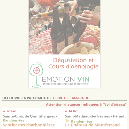
DÉCOUVRIR À PROXIMITÉ DE
TERRE DE CAMARGUE
Attention: distances indiquées à "Vol d'oiseau"
à 32 Km
à 34 Km
Sainte-Croix de Quintillargues -
Saint-Mathieu-de-Tréviers - Hérault
Randonnées
Hérault
Randonnées
Sentier des charbonnières
Le Château de Montferrand