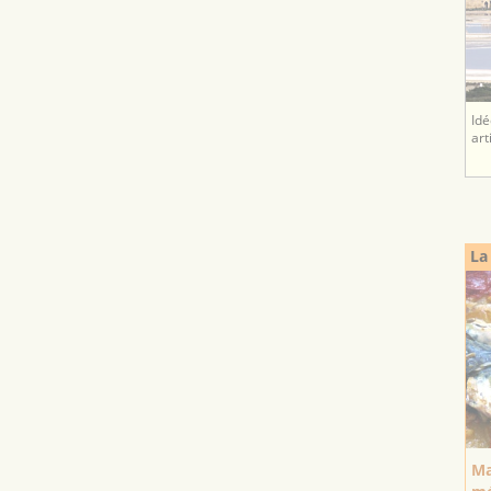
Idé
art
La
Ma