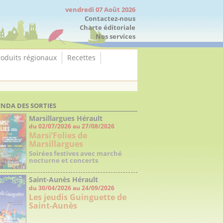
vendredi 07 Août 2026
Contactez-nous
Charte éditoriale
Nos services
roduits régionaux
Recettes
NDA DES SORTIES
Marsillargues Hérault
du 02/07/2026 au 27/08/2026
Marsi’Folies de
Marsillargues
Soirées festives avec marché
nocturne et concerts
Saint-Aunès Hérault
du 30/04/2026 au 24/09/2026
Les jeudis Guinguette de
Saint-Aunès