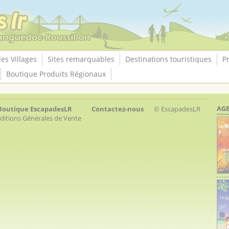
les Villages
Sites remarquables
Destinations touristiques
P
Boutique Produits Régionaux
AGE
Boutique EscapadesLR
Contactez-nous
© EscapadesLR
ditions Générales de Vente