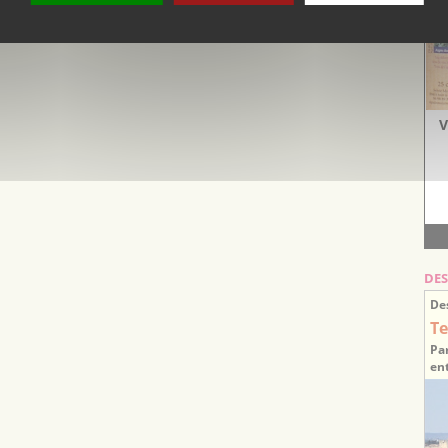
V
DES
De
Te
Par
ent