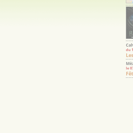
Cal
du 
Le
Mèz
le 
Fêt