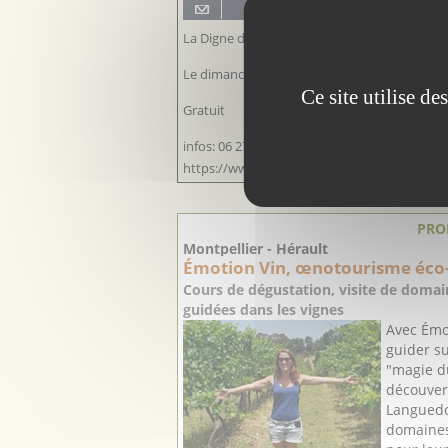
La Digne d’Aval à 4 km de Limoux (11) et 28
Le dimanche 22 février 2026
Ce site utilise d
Gratuit
infos: 06 27 08 48 13
https://www.aude-truffes.com/04-les-march
PRO
Montpellier - Hérault
Émotion Vin, œnotourisme éco
Cours de dégustation, visite de domain
guidées dans les vignes
Avec Émot
guider su
"magie du
découvert
Languedo
domaines