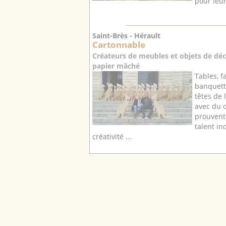
pour leur
Saint-Brès - Hérault
Cartonnable
Créateurs de meubles et objets de déc
papier mâché
Tables, f
banquett
têtes de 
avec du c
prouvent
talent in
créativité ...