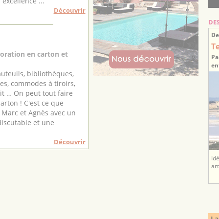
 excellence ...
Découvrir
DE
De
T
oration en carton et
Pa
en
auteuils, bibliothèques,
es, commodes à tiroirs,
lit … On peut tout faire
arton ! C'est ce que
 Marc et Agnès avec un
discutable et une
Découvrir
Id
ar
La