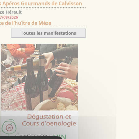
s Apéros Gourmands de Calvisson
ze Hérault
07/08/2026
te de l’huître de Mèze
Toutes les manifestations