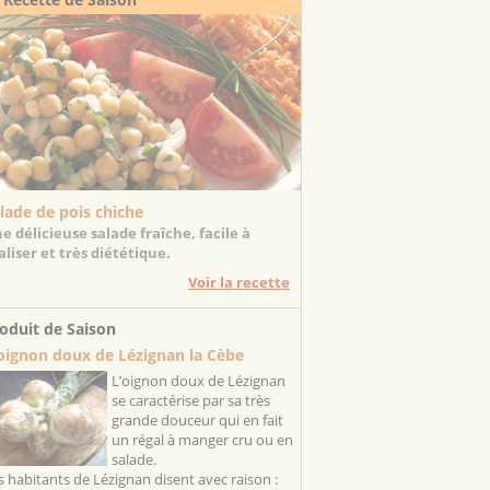
lade de pois chiche
e délicieuse salade fraîche, facile à
aliser et très diététique.
Voir la recette
oduit de Saison
oignon doux de Lézignan la Cèbe
L’oignon doux de Lézignan
se caractérise par sa très
grande douceur qui en fait
un régal à manger cru ou en
salade.
s habitants de Lézignan disent avec raison :