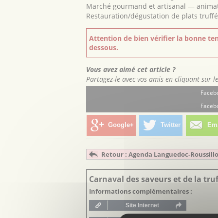
Marché gourmand et artisanal — animat
Restauration/dégustation de plats truff
Attention de bien vérifier la bonne ten
dessous.
Vous avez aimé cet article ?
Partagez-le avec vos amis en cliquant sur l
Facebo
Facebo
Google+
Twitter
Ema
Retour : Agenda Languedoc-Roussill
Carnaval des saveurs et de la tru
Informations complémentaires :