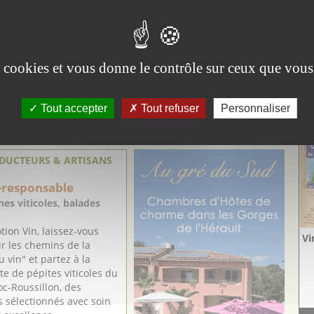
 km de Carcassonne.
es cookies et vous donne le contrôle sur ceux que vous
Vi
Tout accepter
Tout refuser
Personnaliser
Aig
es/
DUCTEURS & ARTISANS
-responsable
es viticoles, balades
ion Vin, laissez-vous
Vi
r les chemins de la
 vin" et partez à la
e de pépites viticoles du
c-Roussillon, des
 sélectionnés avec soin