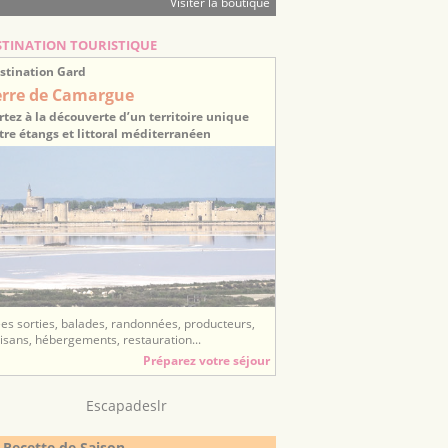
Visiter la boutique
STINATION TOURISTIQUE
stination Gard
erre de Camargue
rtez à la découverte d’un territoire unique
tre étangs et littoral méditerranéen
ées sorties, balades, randonnées, producteurs,
tisans, hébergements, restauration...
Préparez votre séjour
Escapadeslr
 Recette de Saison