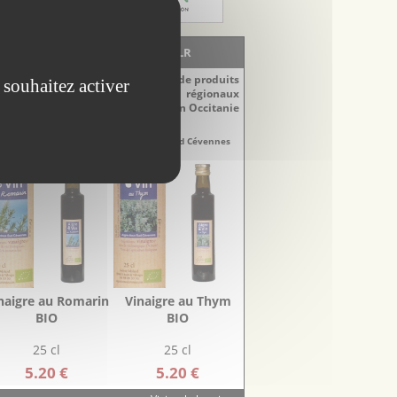
LA BOUTIQUE - EscapadesLR
Découvrez notre sélection de produits
 souhaitez activer
régionaux
du Languedoc-Roussillon en Occitanie
naigres
Vinaigres
re-Doux Sud Cévennes
Aigre-Doux Sud Cévennes
naigre au Romarin
Vinaigre au Thym
BIO
BIO
25 cl
25 cl
5.20 €
5.20 €