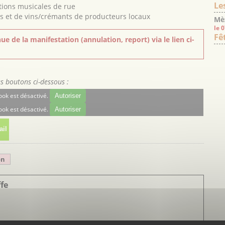
Le
ions musicales de rue
és et de vins/crémants de producteurs locaux
Mè
le 
Fê
ue de la manifestation (annulation, report) via le lien ci-
es boutons ci-dessous :
ok est désactivé.
Autoriser
ok est désactivé.
Autoriser
il
on
ffe