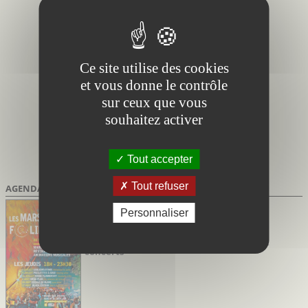
Ce site utilise des cookies
et vous donne le contrôle
sur ceux que vous
souhaitez activer
Tout accepter
Tout refuser
AGENDA DES SORTIES
Marsillargues Hérault
Personnaliser
du 02/07/2026 au 27/08/2026
Marsi’Folies de Marsillargues
Soirées festives avec marché nocturne et
concerts