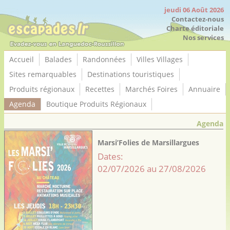
Panneau de gestion des cookies
jeudi 06 Août 2026
Contactez-nous
Charte éditoriale
Nos services
Accueil
Balades
Randonnées
Villes Villages
Sites remarquables
Destinations touristiques
Produits régionaux
Recettes
Marchés Foires
Annuaire
Agenda
Boutique Produits Régionaux
Agenda
Marsi’Folies de Marsillargues
Dates:
02/07/2026 au 27/08/2026