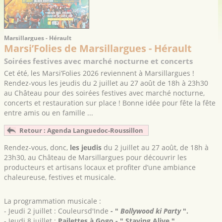
Marsillargues - Hérault
Marsi’Folies de Marsillargues - Hérault
Soirées festives avec marché nocturne et concerts
Cet été, les Marsi’Folies 2026 reviennent à Marsillargues !
Rendez-vous les jeudis du 2 juillet au 27 août de 18h à 23h30
au Château pour des soirées festives avec marché nocturne,
concerts et restauration sur place ! Bonne idée pour fête la fête
entre amis ou en famille ...
Retour : Agenda Languedoc-Roussillon
Rendez-vous, donc,
les jeudis
du 2 juillet au 27 août, de 18h à
23h30, au Château de Marsillargues pour découvrir les
producteurs et artisans locaux et profiter d’une ambiance
chaleureuse, festives et musicale.
La programmation musicale :
- Jeudi 2 juillet : Couleursd'Inde
- ʺ
Bollywood ki Party
ʺ.
- Jeudi 8 juillet :
Pailettes à Gogo
- ʺ
Staying Alive
ʺ
.