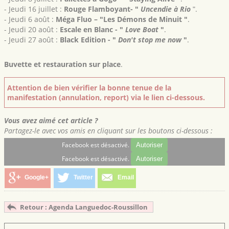
- Jeudi 16 juillet :
Rouge
Flamboyant
- ʺ
Uncendie à Rio
ʺ.
- Jeudi 6 août :
Méga Fluo
– ʺ
Les Démons de Minuit
ʺ
.
- Jeudi 20 août :
Escale en Blanc
- ʺ
Love Boat
ʺ
.
- Jeudi 27 août :
Black Edition
- ʺ
Don't stop me now
ʺ
.
Buvette et restauration sur place
.
Attention de bien vérifier la bonne tenue de la
manifestation (annulation, report) via le lien ci-dessous.
Vous avez aimé cet article ?
Partagez-le avec vos amis en cliquant sur les boutons ci-dessous :
Facebook est désactivé.
Autoriser
Facebook est désactivé.
Autoriser
Google+
Twitter
Email
Retour : Agenda Languedoc-Roussillon