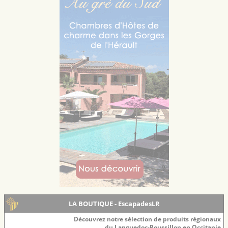
LA BOUTIQUE - EscapadesLR
Découvrez notre sélection de produits régionaux
du Languedoc-Roussillon en Occitanie