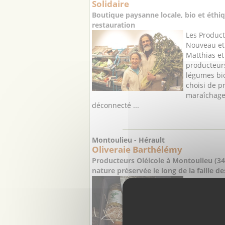
Solidaire
Boutique paysanne locale, bio et éthiq
restauration
Les Produc
Nouveau et 
Matthias et
producteurs
légumes bi
choisi de p
maraîchage 
déconnecté ...
Montoulieu - Hérault
Oliveraie Barthélémy
Producteurs Oléicole à Montoulieu (3
nature préservée le long de la faille 
L’ Oliverai
entreprise 
plus de 13 
Barthélémy 
passionnés 