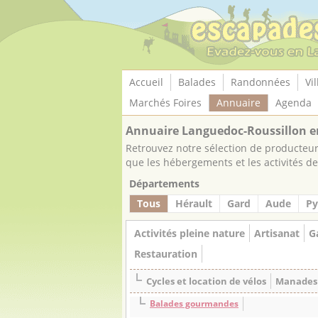
Panneau de gestion des cookies
Accueil
Balades
Randonnées
Vil
Marchés Foires
Annuaire
Agenda
Annuaire Languedoc-Roussillon e
Retrouvez notre sélection de producteurs
que les hébergements et les activités de 
Départements
Tous
Hérault
Gard
Aude
Py
Activités pleine nature
Artisanat
G
Restauration
Cycles et location de vélos
Manades
Balades gourmandes