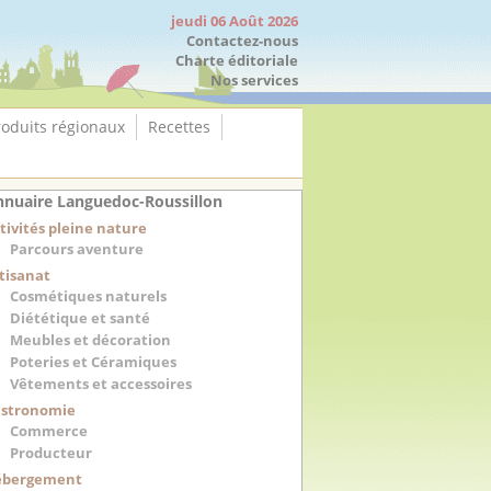
jeudi 06 Août 2026
Contactez-nous
Charte éditoriale
Nos services
roduits régionaux
Recettes
nuaire Languedoc-Roussillon
tivités pleine nature
Parcours aventure
tisanat
Cosmétiques naturels
Diététique et santé
Meubles et décoration
Poteries et Céramiques
Vêtements et accessoires
stronomie
Commerce
Producteur
ébergement