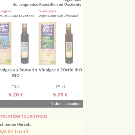
du Languedoc-Roussillon en Occitanie
naigres
Vinaigres
re-Doux Sud Cévennes
Aigre-Doux Sud Cévennes
naigre au Romarin
Vinaigre à l’Ortie BIO
BIO
25 cl
25 cl
5.20 €
5.20 €
Visiter la boutique
STINATION TOURISTIQUE
stination Hérault
ays de Lunel