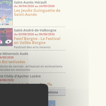
Saint-Aunès Hérault
du 30/04/2026 au 24/09/2026
Les jeudis Guinguette de
Saint-Aunès
Saint-André-de-Valborgne
du 03/08/2026 au 06/08/2026
Gard
Festi'Borgne - Le Festival
en Vallée Borgne
Festival des arts vivants
e-Minervois Aude
06/08/2026
s Biz'estivales
duits du terroir, artisanat et animations
icales en nocturne
nt-Chély-d’Apcher Lozère
06/08/2026
ème Foire à la Bonne Bouffe
Toutes les manifestations