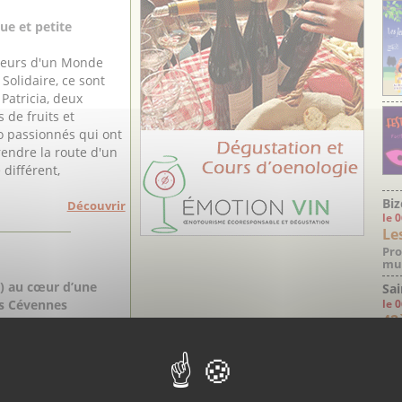
ue et petite
teurs d'un Monde
Solidaire, ce sont
 Patricia, deux
 de fruits et
o passionnés qui ont
rendre la route d'un
différent,
Biz
Découvrir
le 
Le
Pro
mus
4) au cœur d’une
Sai
des Cévennes
le 
42
e Barthélémy est une
familiale où, depuis
ans, Franck
et son père Alain,
d'oléiculture,