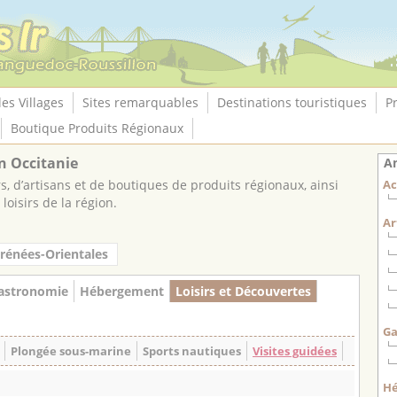
les Villages
Sites remarquables
Destinations touristiques
P
Boutique Produits Régionaux
n Occitanie
An
, d’artisans et de boutiques de produits régionaux, ainsi
Ac
loisirs de la région.
Ar
rénées-Orientales
astronomie
Hébergement
Loisirs et Découvertes
Ga
Plongée sous-marine
Sports nautiques
Visites guidées
H