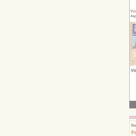
Vi
Aig
Vi
DE
De
P