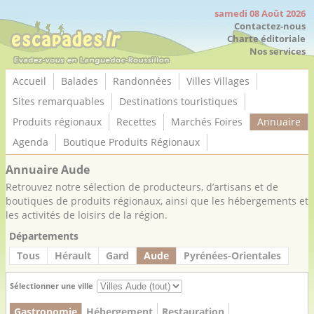
Panneau de gestion des cookies
samedi 08 Août 2026
Contactez-nous
Charte éditoriale
Nos services
Accueil
Balades
Randonnées
Villes Villages
Sites remarquables
Destinations touristiques
Produits régionaux
Recettes
Marchés Foires
Annuaire
Agenda
Boutique Produits Régionaux
Annuaire Aude
Retrouvez notre sélection de producteurs, d’artisans et de
boutiques de produits régionaux, ainsi que les hébergements et
les activités de loisirs de la région.
Départements
Tous
Hérault
Gard
Aude
Pyrénées-Orientales
Sélectionner une ville
Gastronomie
Hébergement
Restauration