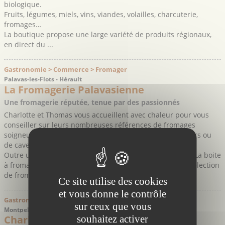
biologique.
Fruits, légumes, miels, vins, viandes, volailles, charcuterie,
fromages…
La boutique propose une large variété de produits régionaux,
en direct du ...
Gastronomie > Commerce > Fromager
Palavas-les-Flots - Hérault
La Fromagerie Palavasienne
Une fromagerie réputée, tenue par des passionnés
Charlotte et Thomas vous accueillent avec chaleur pour vous
conseiller sur leurs nombreuses références de fromages
soigneusement sélectionnés auprès de petits producteurs ou
de caves d’affinages.
Outre un bel éventail des principaux fromages français, La boite
à fromage saura également vous séduire avec sa belle sélection
de fromages de chèvres et de brebis régionaux.
Ce site utilise des cookies
et vous donne le contrôle
Gastronomie > Commerce > Produits Régionaux
sur ceux que vous
Montpellier - Hérault
Charlotte aux Légumes
souhaitez activer