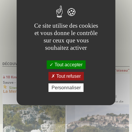
Ce site utilise des cookies
et vous donne le contrôle
sur ceux que vous
souhaitez activer
DÉCOUVRIR À PROXIMITÉ DE
TORNAC
Tout accepter
Attention: distances indiquées à "Vol d'oiseau"
Tout refuser
à 10 Km
à 12 Km
Sauve - Gard
Vézénobres - Gard
Villes villages
Personnaliser
Sites remarquables
La Mer de Rochers
Vézénobres
Magnifique village médiéval
panoramique labélisé Village de
Caractère