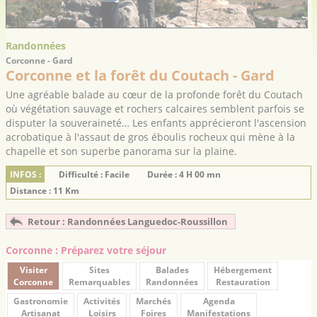
Randonnées
Corconne - Gard
Corconne et la forêt du Coutach - Gard
Une agréable balade au cœur de la profonde forêt du Coutach
où végétation sauvage et rochers calcaires semblent parfois se
disputer la souveraineté… Les enfants apprécieront l'ascension
acrobatique à l'assaut de gros éboulis rocheux qui mène à la
chapelle et son superbe panorama sur la plaine.
INFOS :
Difficulté : Facile
Durée : 4 H 00 mn
Distance : 11 Km
Retour : Randonnées Languedoc-Roussillon
Corconne : Préparez votre séjour
Visiter
Sites
Balades
Hébergement
Corconne
Remarquables
Randonnées
Restauration
Gastronomie
Activités
Marchés
Agenda
Artisanat
Loisirs
Foires
Manifestations