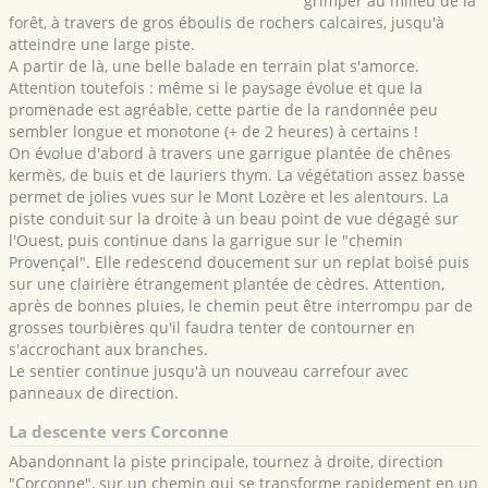
grimper au milieu de la
forêt, à travers de gros éboulis de rochers calcaires, jusqu'à
atteindre une large piste.
A partir de là, une belle balade en terrain plat s'amorce.
Attention toutefois : même si le paysage évolue et que la
promenade est agréable, cette partie de la randonnée peu
sembler longue et monotone (+ de 2 heures) à certains !
On évolue d'abord à travers une garrigue plantée de chênes
kermès, de buis et de lauriers thym. La végétation assez basse
permet de jolies vues sur le Mont Lozère et les alentours. La
piste conduit sur la droite à un beau point de vue dégagé sur
l'Ouest, puis continue dans la garrigue sur le "chemin
Provençal". Elle redescend doucement sur un replat boisé puis
sur une clairière étrangement plantée de cèdres. Attention,
après de bonnes pluies, le chemin peut être interrompu par de
grosses tourbières qu'il faudra tenter de contourner en
s'accrochant aux branches.
Le sentier continue jusqu'à un nouveau carrefour avec
panneaux de direction.
La descente vers Corconne
Abandonnant la piste principale, tournez à droite, direction
"Corconne", sur un chemin qui se transforme rapidement en un