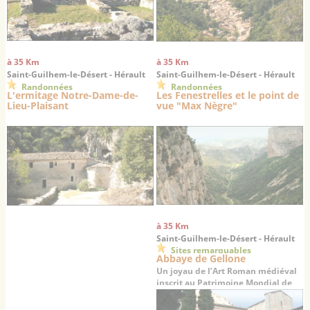
à 35 Km
à 35 Km
Saint-Guilhem-le-Désert - Hérault
Saint-Guilhem-le-Désert - Hérault
Randonnées
Randonnées
L'ermitage Notre-Dame-de-
Les Fenestrelles et le point de
Lieu-Plaisant
vue "Max Nègre"
à 35 Km
Saint-Guilhem-le-Désert - Hérault
Sites remarquables
Abbaye de Gellone
Un joyau de l’Art Roman médiéval
inscrit au Patrimoine Mondial de
l’UNESCO