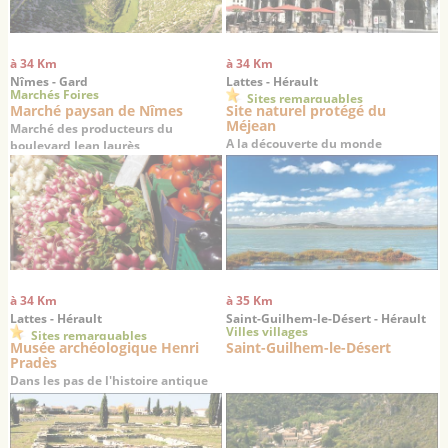
à 34 Km
à 34 Km
Nîmes - Gard
Lattes - Hérault
Marchés Foires
Sites remarquables
Marché paysan de Nîmes
Site naturel protégé du
Méjean
Marché des producteurs du
A la découverte du monde
boulevard Jean Jaurès
lagunaire languedocien
à 34 Km
à 35 Km
Lattes - Hérault
Saint-Guilhem-le-Désert - Hérault
Villes villages
Sites remarquables
Musée archéologique Henri
Saint-Guilhem-le-Désert
Pradès
Dans les pas de l'histoire antique
du Languedoc…