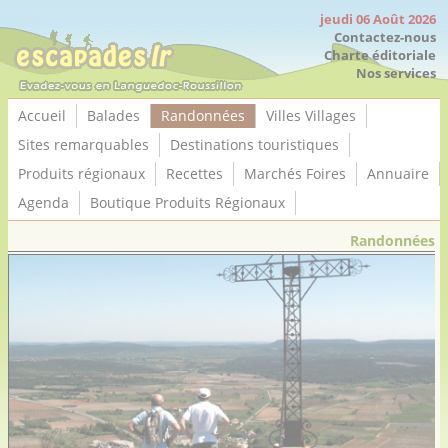
Panneau de gestion des cookies
jeudi 06 Août 2026
Contactez-nous
Charte éditoriale
Nos services
Accueil
Balades
Randonnées
Villes Villages
Sites remarquables
Destinations touristiques
Produits régionaux
Recettes
Marchés Foires
Annuaire
Agenda
Boutique Produits Régionaux
Randonnées