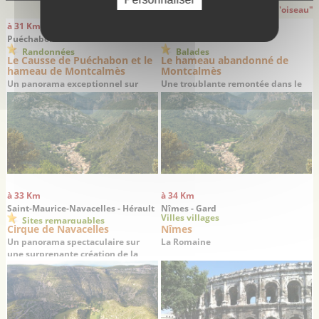
Attention: distances indiquées à "Vol d'oiseau"
à 31 Km
à 31 Km
Puéchabon - Hérault
Puéchabon - Hérault
Randonnées
Balades
Le Causse de Puéchabon et le
Le hameau abandonné de
hameau de Montcalmès
Montcalmès
Un panorama exceptionnel sur
Une troublante remontée dans le
Saint-Guilhem-le-Désert
temps
à 33 Km
à 34 Km
Saint-Maurice-Navacelles - Hérault
Nîmes - Gard
Villes villages
Sites remarquables
Cirque de Navacelles
Nîmes
Un panorama spectaculaire sur
La Romaine
une surprenante création de la
nature