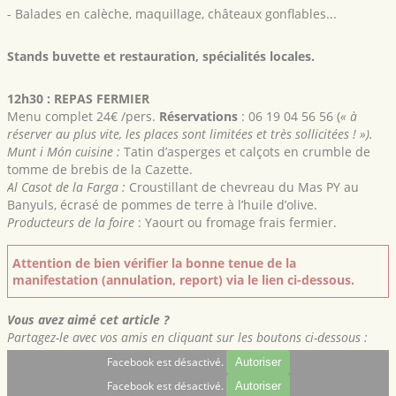
- Balades en calèche, maquillage, châteaux gonflables...
Stands buvette et restauration, spécialités locales.
12h30 : REPAS
FERMIER
Menu complet 24€ /pers.
Réservation
s
: 06 19 04 56 56 (
« à
réserver au plus vite, les places sont limitées et très sollicitées ! »).
Munt i Món cuisine :
Tatin d’asperges et calçots en crumble de
tomme de brebis de la Cazette.
Al Casot de la Farga :
Croustillant de chevreau du Mas PY au
Banyuls, écrasé de pommes de terre à l’huile d’olive.
Producteurs de la foire
: Yaourt ou fromage frais fermier.
Attention de bien vérifier la bonne tenue de la
manifestation (annulation, report) via le lien ci-dessous.
Vous avez aimé cet article ?
Partagez-le avec vos amis en cliquant sur les boutons ci-dessous :
Facebook est désactivé.
Autoriser
Facebook est désactivé.
Autoriser