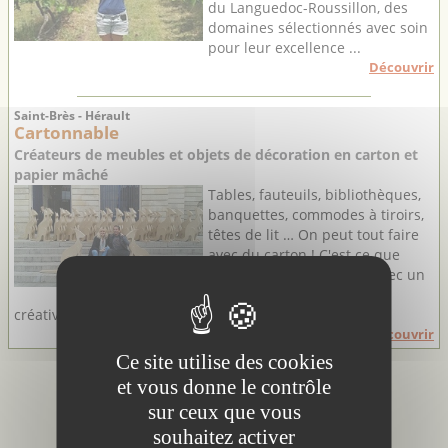
du Languedoc-Roussillon, des
domaines sélectionnés avec soin
pour leur excellence ...
Découvrir
Saint-Brès - Hérault
Cartonnable
Créateurs de meubles et objets de décoration en carton et
papier mâché
Tables, fauteuils, bibliothèques,
banquettes, commodes à tiroirs,
têtes de lit … On peut tout faire
avec du carton ! C'est ce que
prouvent Marc et Agnès avec un
talent indiscutable et une
créativité ...
Découvrir
Ce site utilise des cookies
et vous donne le contrôle
sur ceux que vous
souhaitez activer