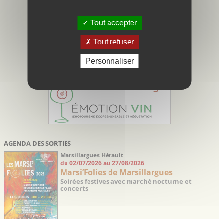
Tout accepter
Tout refuser
Personnaliser
AGENDA DES SORTIES
Marsillargues Hérault
du 02/07/2026 au 27/08/2026
Marsi’Folies de Marsillargues
Soirées festives avec marché nocturne et
concerts