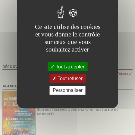
Ce site utilise des cookies
et vous donne le contrôle
sur ceux que vous
souhaitez activer
Tout accepter
DÉCOUVRIR À PROXIMITÉ DE
MARGON
Attention: distances indiquées à "Vol d'oiseau"
Tout refuser
AGENDA DES SORTIES
Personnaliser
Marsillargues Hérault
du 02/07/2026 au 27/08/2026
Marsi’Folies de Marsillargues
Soirées festives avec marché nocturne et
concerts