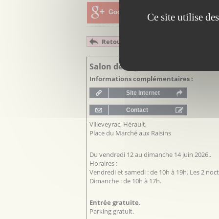
Google+
Twitter
Ema
Ce site utilise d
Retour : Agenda Languedoc-Roussill
Salon des Agricultures Méditerr
Informations complémentaires :
Villeveyrac, Hérault,
Place du Marché aux Raisins
Du vendredi 12 au dimanche 14 juin 2026..
Horaires :
Vendredi et samedi : de 10h à 19h. Les 2 noc
Dimanche : de 10h à 17h.
Entrée gratuite.
Parking gratuit.