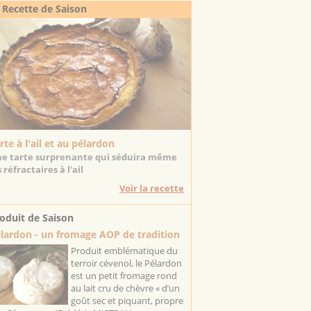
 Recette de Saison
rte à l'ail et au pélardon
e tarte surprenante qui séduira même
s réfractaires à l'ail
Voir la recette
oduit de Saison
lardon - un fromage AOP de tradition
Produit emblématique du
terroir cévenol, le Pélardon
est un petit fromage rond
au lait cru de chèvre « d’un
goût sec et piquant, propre