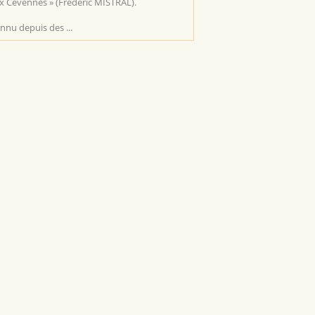
x Cévennes » (Frédéric MISTRAL).
nnu depuis des ...