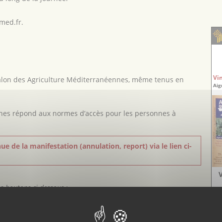
-med.fr
.
Vi
Salon des Agriculture Méditerranéennes, même tenus en
Aig
nes répond aux normes d’accès pour les personnes à
ue de la manifestation (annulation, report) via le lien ci-
es boutons ci-dessous :
ok est désactivé.
Autoriser
ok est désactivé.
Autoriser