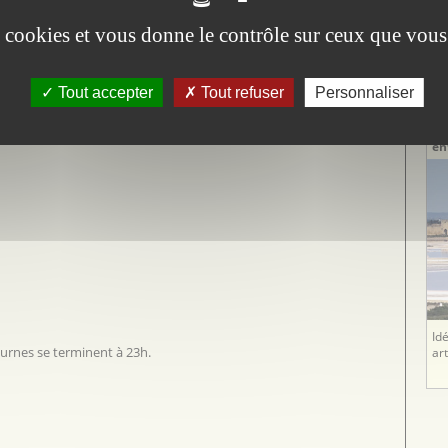
il
es cookies et vous donne le contrôle sur ceux que vous
DE
on
De
Tout accepter
Tout refuser
Personnaliser
T
Pa
anéennes
en
Id
turnes se terminent à 23h.
ar