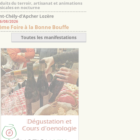
duits du terroir, artisanat et animations
icales en nocturne
nt-Chély-d’Apcher Lozère
06/08/2026
ème Foire à la Bonne Bouffe
Toutes les manifestations