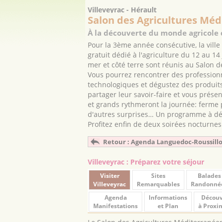
Villeveyrac - Hérault
Salon des Agricultures Méd
À la découverte du monde agricole 
Pour la 3ème année consécutive, la ville
gratuit dédié à l'agriculture du 12 au 14
mer et côté terre sont réunis au Salon 
Vous pourrez rencontrer des profession
technologiques et dégustez des produit
partager leur savoir-faire et vous prés
et grands rythmeront la journée: ferme 
d'autres surprises… Un programme à déc
Profitez enfin de deux soirées nocturnes
Retour : Agenda Languedoc-Roussill
Villeveyrac : Préparez votre séjour
Visiter
Sites
Balades
Villeveyrac
Remarquables
Randonné
Agenda
Informations
Découv
Manifestations
et Plan
à Proxi