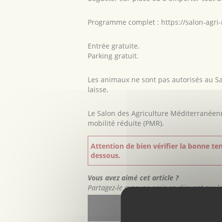
Programme complet :
https://salon-agri
Entrée gratuite.
Parking gratuit.
Les animaux ne sont pas autorisés au 
laisse.
Le Salon des Agriculture Méditerranéen
mobilité réduite (PMR).
Attention de bien vérifier la bonne ten
dessous.
Vous avez aimé cet article ?
Partagez-le avec vos amis en cliquant sur l
Facebo
Facebo