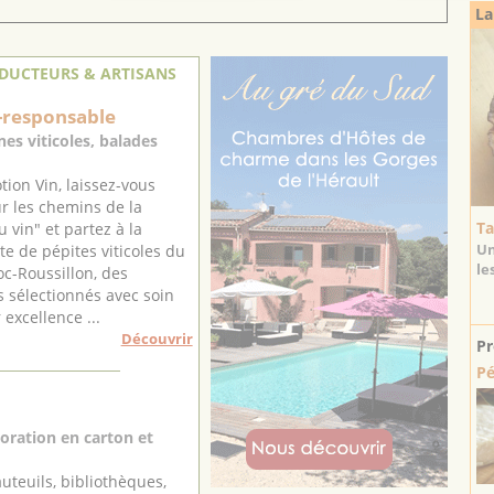
La
DUCTEURS & ARTISANS
-responsable
es viticoles, balades
ion Vin, laissez-vous
r les chemins de la
Ta
 vin" et partez à la
Un
e de pépites viticoles du
le
c-Roussillon, des
 sélectionnés avec soin
 excellence ...
Découvrir
Pr
Pé
oration en carton et
auteuils, bibliothèques,