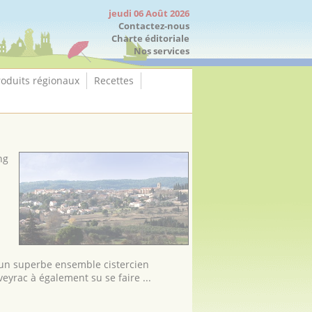
jeudi 06 Août 2026
Contactez-nous
Charte éditoriale
Nos services
roduits régionaux
Recettes
ng
un superbe ensemble cistercien
eyrac à également su se faire ...