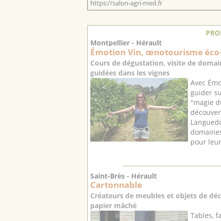
https://salon-agri-med.fr
PRO
Montpellier - Hérault
Émotion Vin, œnotourisme éco
Cours de dégustation, visite de domain
guidées dans les vignes
Avec Émot
guider su
"magie du
découvert
Languedo
domaines
pour leur
Saint-Brès - Hérault
Cartonnable
Créateurs de meubles et objets de déc
papier mâché
Tables, f