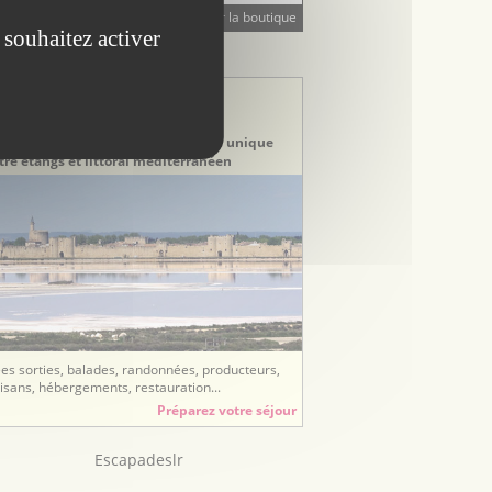
Visiter la boutique
 souhaitez activer
STINATION TOURISTIQUE
stination Gard
erre de Camargue
rtez à la découverte d’un territoire unique
tre étangs et littoral méditerranéen
ées sorties, balades, randonnées, producteurs,
tisans, hébergements, restauration...
Préparez votre séjour
Escapadeslr