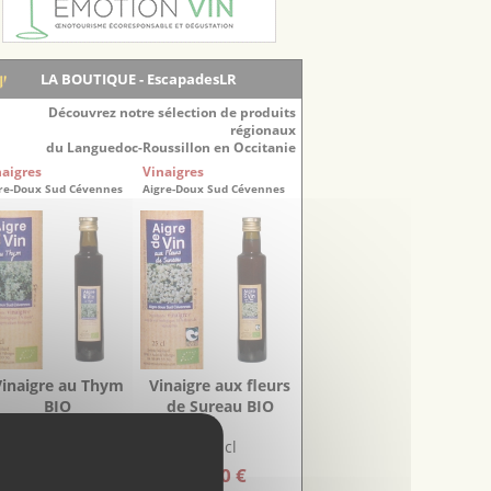
LA BOUTIQUE - EscapadesLR
Découvrez notre sélection de produits
régionaux
du Languedoc-Roussillon en Occitanie
naigres
Vinaigres
re-Doux Sud Cévennes
Aigre-Doux Sud Cévennes
Vinaigre au Thym
Vinaigre aux fleurs
BIO
de Sureau BIO
25 cl
25 cl
5.20 €
5.20 €