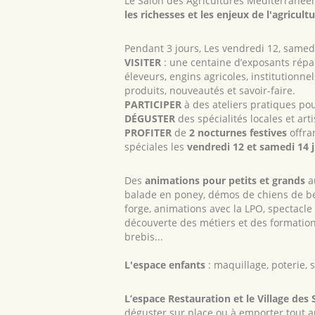
Le Salon des Agricultures Méditerrané
les richesses et les enjeux de l'agricul
Pendant 3 jours, Les vendredi 12, samed
VISITER
: une centaine d’exposants répar
éleveurs, engins agricoles, institutionn
produits, nouveautés et savoir-faire.
PARTICIPER
à des ateliers pratiques po
DÉGUSTER
des spécialités locales et art
PROFITER
de
2 nocturnes festives
offra
spéciales les
vendredi 1
2
et samedi 1
4
j
Des
animations pour petits et grands
au
balade en poney, démos de chiens de be
forge, animations avec la LPO, spectacle
découverte des métiers et des formations
brebis...
L'espace enfants
: maquillage, poterie, s
L’espace Restauration et le Village des
déguster sur place ou à emporter tout a