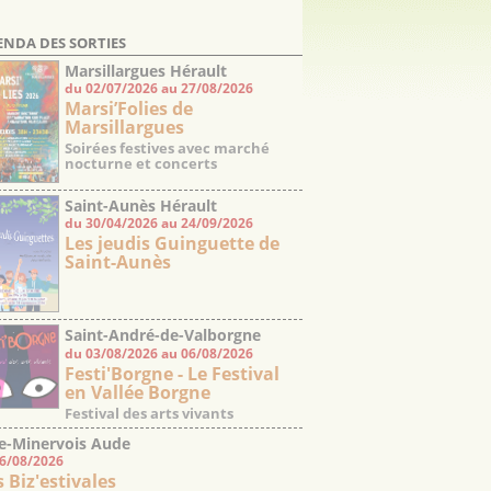
ENDA DES SORTIES
Marsillargues Hérault
du 02/07/2026 au 27/08/2026
Marsi’Folies de
Marsillargues
Soirées festives avec marché
nocturne et concerts
Saint-Aunès Hérault
du 30/04/2026 au 24/09/2026
Les jeudis Guinguette de
Saint-Aunès
Saint-André-de-Valborgne
du 03/08/2026 au 06/08/2026
Gard
Festi'Borgne - Le Festival
en Vallée Borgne
Festival des arts vivants
e-Minervois Aude
06/08/2026
s Biz'estivales