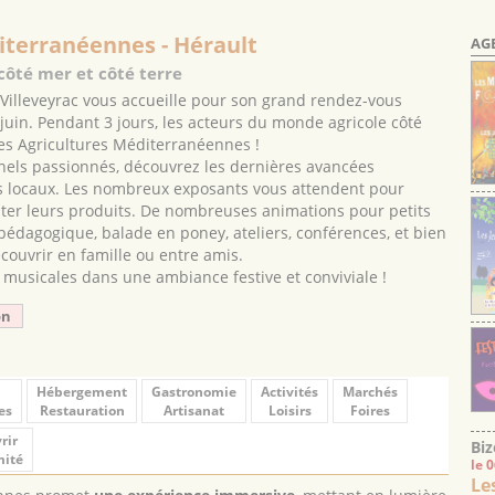
iterranéennes - Hérault
AG
côté mer et côté terre
 Villeveyrac vous accueille pour son grand rendez-vous
 juin. Pendant 3 jours, les acteurs du monde agricole côté
des Agricultures Méditerranéennes !
nels passionnés, découvrez les dernières avancées
s locaux. Les nombreux exposants vous attendent pour
enter leurs produits. De nombreuses animations pour petits
pédagogique, balade en poney, ateliers, conférences, et bien
ouvrir en famille ou entre amis.
 musicales dans une ambiance festive et conviviale !
on
Hébergement
Gastronomie
Activités
Marchés
es
Restauration
Artisanat
Loisirs
Foires
rir
Biz
mité
le 
Le