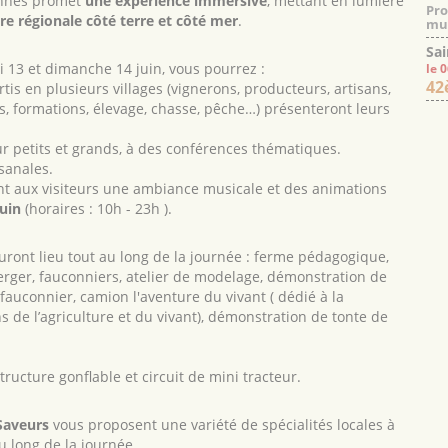
ennes promet
une expérience immersive
, mettant en lumière
Pro
ture régionale côté terre et côté mer
.
mus
Sai
i 13 et dimanche 14 juin, vous pourrez :
le 
42
tis en plusieurs villages (vignerons, producteurs, artisans,
els, formations, élevage, chasse, pêche…) présenteront leurs
ur petits et grands, à des conférences thématiques.
isanales.
nt aux visiteurs une ambiance musicale et des animations
uin
(horaires : 10h - 23h ).
ront lieu tout au long de la journée : ferme pédagogique,
rger, fauconniers, atelier de modelage, démonstration de
 fauconnier, camion l'aventure du vivant ( dédié à la
 de l’agriculture et du vivant), démonstration de tonte de
tructure gonflable et circuit de mini tracteur.
 Saveurs
vous proposent une variété de spécialités locales à
u long de la journée.