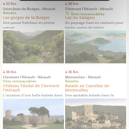
à 32 Km
à 36 Km
Saint-Jean-de-Buèges - Hérault
Clermont l'Hérault - Hérault
Balades
Sites remarquables
Les gorges de la Buèges
Lac du Salagou
Une pause fraîcheur en pleine
Un paysage haut en couleurs pour
nature
toutes sortes de loisirs
à 36 Km
à 36 Km
Clermont l'Hérault - Hérault
Montoulieu - Hérault
Sites remarquables
Balades
Château Féodal de Clermont
Balade au Castellas de
l'Hérault
Montoulieu
L'occasion d'une belle balade dans
Une agréable balade dans la
la vallée de l'Hérault
garrigue à la découverte des ruines
d’un château médiéval du 12ème
siècle