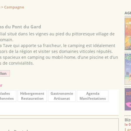
s > Campagne
AG
as du Pont du Gard
al situé dans les vignes au pied du pittoresque village de
romain.
la Tave qui apporte sa fraicheur, le camping est idéalement
sors de la région et visiter ses domaines viticoles réputés.
 spacieux en camping ou mobil-home, d’une piscine et d’un
de convivialités.
llon
ur
lades
Hébergement
Gastronomie
Agenda
données
Restauration
Artisanat
Manifestations
Biz
le 
Le