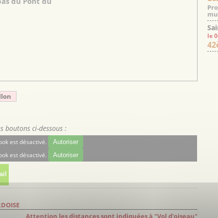
pas du Pont du
Pro
mus
Sai
le 
42
llon
es boutons ci-dessous :
ok est désactivé.
Autoriser
ok est désactivé.
Autoriser
il
RDOISE
Attention les distances sont indiquées à "Vol d'oiseau"