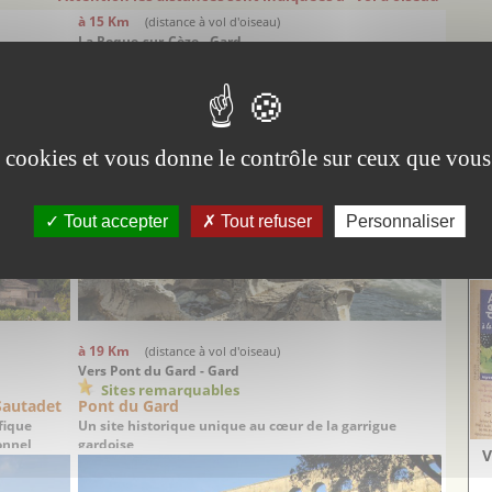
à 15 Km
(distance à vol d'oiseau)
La Roque-sur-Cèze - Gard
Sites remarquables
Cascades du Sautadet
 Beau
Un des sites naturels incontournables de la région
es cookies et vous donne le contrôle sur ceux que vous
Tout accepter
Tout refuser
Personnaliser
Vi
Aig
à 19 Km
(distance à vol d'oiseau)
Vers Pont du Gard - Gard
Sites remarquables
Sautadet
Pont du Gard
fique
Un site historique unique au cœur de la garrigue
onnel
gardoise
V