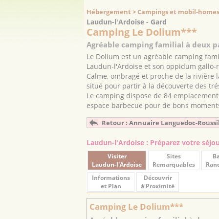
Hébergement > Campings et mobil-home
Laudun-l'Ardoise - Gard
Camping Le Dolium***
Agréable camping familial à deux p
Le Dolium est un agréable camping famili
Laudun-l'Ardoise et son oppidum gallo-
Calme, ombragé et proche de la rivière 
situé pour partir à la découverte des tré
Le camping dispose de 84 emplacements
espace barbecue pour de bons moments 
Retour : Annuaire Languedoc-Roussi
Laudun-l'Ardoise : Préparez votre séjo
Visiter
Sites
Ba
Laudun-l'Ardoise
Remarquables
Ran
Informations
Découvrir
et Plan
à Proximité
Camping Le Dolium***