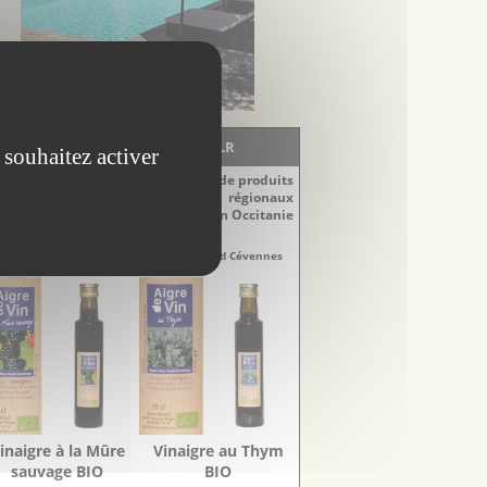
LA BOUTIQUE - EscapadesLR
 souhaitez activer
Découvrez notre sélection de produits
régionaux
du Languedoc-Roussillon en Occitanie
naigres
Vinaigres
re-Doux Sud Cévennes
Aigre-Doux Sud Cévennes
inaigre à la Mûre
Vinaigre au Thym
sauvage BIO
BIO