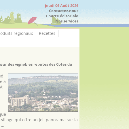
jeudi 06 Août 2026
Contactez-nous
Charte éditoriale
Nos services
roduits régionaux
Recettes
cœur des vignobles réputés des Côtes du
ud
e à
st
ique
village qui offre un joli panorama sur la
...