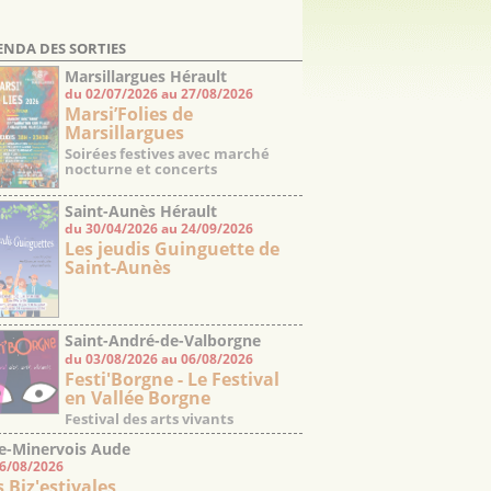
ENDA DES SORTIES
Marsillargues Hérault
du 02/07/2026 au 27/08/2026
Marsi’Folies de
Marsillargues
Soirées festives avec marché
nocturne et concerts
Saint-Aunès Hérault
du 30/04/2026 au 24/09/2026
Les jeudis Guinguette de
Saint-Aunès
Saint-André-de-Valborgne
du 03/08/2026 au 06/08/2026
Gard
Festi'Borgne - Le Festival
en Vallée Borgne
Festival des arts vivants
e-Minervois Aude
06/08/2026
s Biz'estivales