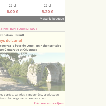
25 cl
25 cl
6.00 €
5.20 €
Visiter la boutique
STINATION TOURISTIQUE
stination Hérault
ays de Lunel
couvrez le Pays de Lunel, un riche territoire
tre Camargue et Cévennes
ées sorties, balades, randonnées, producteurs,
tisans, hébergements, restauration...
Préparez votre séjour