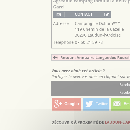
Agréable camping familial à deux 
Gard
Adresse
Camping Le Dolium***
119 Chemin de la Cazelle
30290 Laudun-l'Ardoise
Téléphone
07 50 21 59 78
Retour : Annuaire Languedoc-Roussi
Vous avez aimé cet article ?
Partagez-le avec vos amis en cliquant sur l
Facebo
Facebo
Google+
Twitter
Ema
DÉCOUVRIR À PROXIMITÉ DE
LAUDUN-L'A