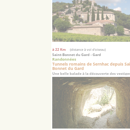
à 22 Km
(distance à vol d'oiseau)
Saint-Bonnet du Gard - Gard
Randonnées
Tunnels romains de Sernhac depuis Sa
Bonnet du Gard
Une belle balade à la découverte des vestige
aqueduc romain du 1er siècle