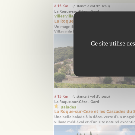
à 15 Km
(distance à vol d'oiseau)
La Roque-sur-Cèze - Gard
Villes villages
La Roque-sur-Cèze
Un magnifique village médiéval, Classé Plus
Village de France
Ce site utilise d
à 15 Km
(distance à vol d'oiseau)
La Roque-sur-Cèze - Gard
Balades
La Roque-sur-Cèze et les Cascades du 
Une belle balade à la découverte d’un magni
village médiéval et d’un site naturel excepti