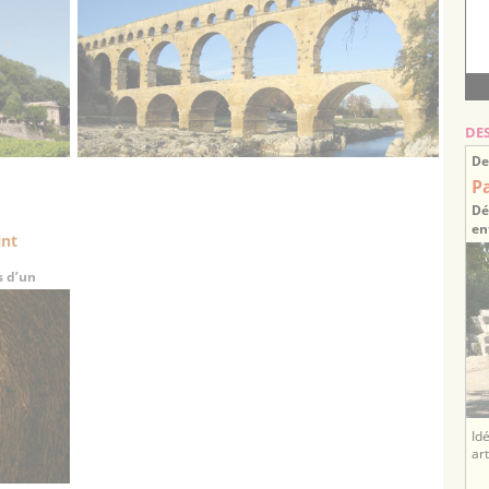
DE
De
P
Dé
en
int
s d’un
Id
ar