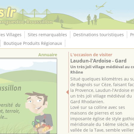
les Villages
Sites remarquables
Destinations touristiques
P
Boutique Produits Régionaux
Annuaire
L'occasion de visiter
Laudun-l'Ardoise - Gard
Un très joli village médiéval au 
Rhône
Situé quelques kilomètres au s
de Bagnols sur Cèze, faisant fac
la Provence, Laudun-l'Ardoise e
un très joli village médiéval du
Gard Rhodanien.
Lové sur sa colline avec ses
maisons de pierres et son
imposante église de style goth
méridionale du 14ème siècle, le 
vallée de la Tave, semble veiller 