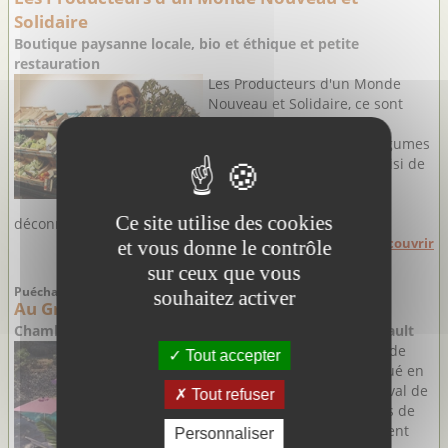
Solidaire
Boutique paysanne locale, bio et éthique et petite
restauration
Les Producteurs d'un Monde
Nouveau et Solidaire, ce sont
Matthias et Patricia, deux
producteurs de fruits et légumes
bio passionnés qui ont choisi de
prendre la route d'un
maraîchage différent,
Ce site utilise des cookies
déconnecté ...
Découvrir
et vous donne le contrôle
sur ceux que vous
Puéchabon - Hérault
souhaitez activer
Au Gré du Sud
Chambres d'hôtes de charme dans les Gorges de l'Hérault
C'est dans leur petit havre de
Tout accepter
paix entouré de nature, situé en
lisière du joli village médiéval de
Tout refuser
Puéchabon dans les Gorges de
l’Hérault, que vous accueillent
Personnaliser