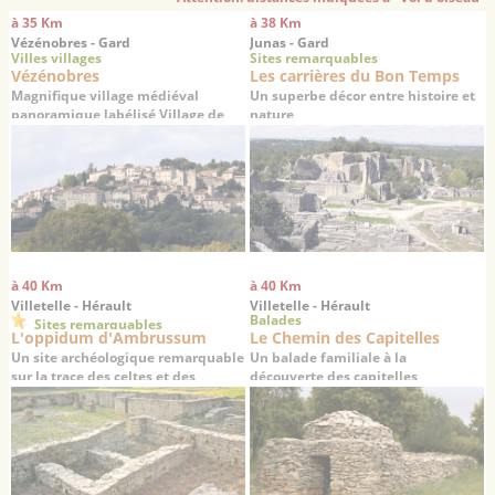
à 35 Km
à 38 Km
Vézénobres - Gard
Junas - Gard
Villes villages
Sites remarquables
Vézénobres
Les carrières du Bon Temps
Magnifique village médiéval
Un superbe décor entre histoire et
panoramique labélisé Village de
nature
Caractère
à 40 Km
à 40 Km
Villetelle - Hérault
Villetelle - Hérault
Balades
Sites remarquables
L'oppidum d'Ambrussum
Le Chemin des Capitelles
Un site archéologique remarquable
Un balade familiale à la
sur la trace des celtes et des
découverte des capitelles
romains