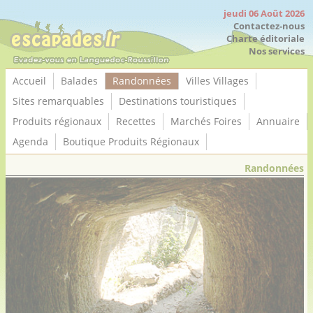
Panneau de gestion des cookies
jeudi 06 Août 2026
Contactez-nous
Charte éditoriale
Nos services
Accueil
Balades
Randonnées
Villes Villages
Sites remarquables
Destinations touristiques
Produits régionaux
Recettes
Marchés Foires
Annuaire
Agenda
Boutique Produits Régionaux
Randonnées