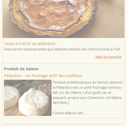
Tarte à l'ail et au pélardon
Une tarte surprenante qui séduira même les réfractaires à l'ail
Voir la recette
Produit de Saison
Pélardon - un fromage AOP de tradition
Produit emblématique du terroir cévenol,
le Pélardon est un petit fromage rond au
lait cru de chèvre « d’un goût sec et
piquant, propre aux Cévennes » (Frédéric
MISTRAL).
Connu depuis des ...