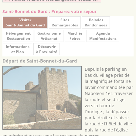
Saint-Bonnet du Gard : Préparez votre séjour
Visiter
Sites
Balades
Saint-Bonnet du Gard
Remarquables
Randonnées
Hébergement
Gastronomie
Marchés
Agenda
Restauration
Artisanat
Foires
Manifestations
Informations
Découvrir
et Plan
à Proximité
Départ de Saint-Bonnet-du-Gard
Depuis le parking en
bas du village près de
la magnifique fontaine-
lavoir commanditée par
Napoléon 1er, traverser
la route et se diriger
vers la tour de
l’horloge ; la dépasser
par la droite et suivre
la rue de l’hôtel de ville
puis la rue de l’église
en admirant au passage les maisons de pierres.