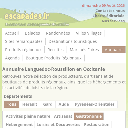
Panneau de gestion des cookies
dimanche 09 Août 2026
Contactez-nous
Charte éditoriale
Nos services
Accueil
Balades
Randonnées
Villes Villages
Sites remarquables
Destinations touristiques
Produits régionaux
Recettes
Marchés Foires
Annuaire
Agenda
Boutique Produits Régionaux
Annuaire Languedoc-Roussillon en Occitanie
Retrouvez notre sélection de producteurs, d’artisans et de
boutiques de produits régionaux, ainsi que les hébergements et
les activités de loisirs de la région.
Départements
Tous
Hérault
Gard
Aude
Pyrénées-Orientales
Activités pleine nature
Artisanat
Gastronomie
Hébergement
Loisirs et Découvertes
Restauration