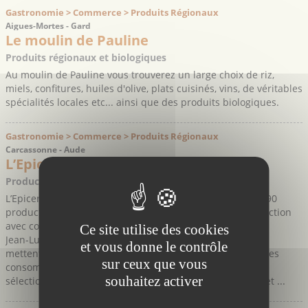
Gastronomie > Commerce > Produits Régionaux
Aigues-Mortes - Gard
Le moulin de Pauline
Produits régionaux et biologiques
Au moulin de Pauline vous trouverez un large choix de riz,
miels, confitures, huiles d'olive, plats cuisinés, vins, de véritables
spécialités locales etc... ainsi que des produits biologiques.
Gastronomie > Commerce > Produits Régionaux
Carcassonne - Aude
L’Epicerie des Producteurs
Producteurs Engagés
L’Epicerie des Producteurs de Carcassonne c’est plus de 90
producteurs et éleveurs locaux qui proposent leur production
avec comme maîtres mots qualité et fraicheur.
Ce site utilise des cookies
Jean-Luc et Éric Bergé, producteurs de fruits et légumes,
et vous donne le contrôle
mettent leur engagement et leur expérience au service des
sur ceux que vous
consommateurs en accueillant dans leur boutique une
souhaitez activer
sélection de produits audois et locaux de qualité élevée et ...