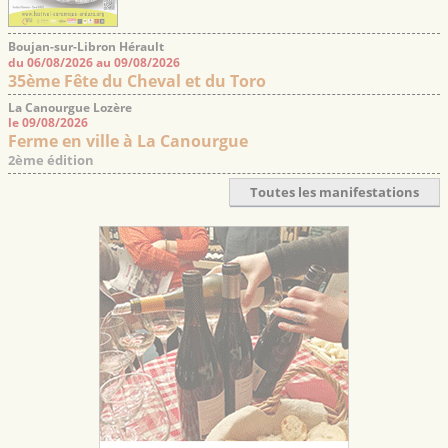
Boujan-sur-Libron Hérault
du 06/08/2026 au 09/08/2026
35ème Fête du Cheval et du Toro
La Canourgue Lozère
le 09/08/2026
Ferme en ville à La Canourgue
2ème édition
Toutes les manifestations