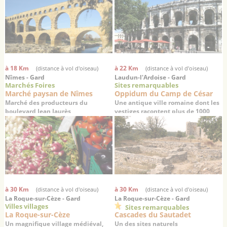
à 18 Km
à 22 Km
(distance à vol d'oiseau)
(distance à vol d'oiseau)
Nîmes - Gard
Laudun-l'Ardoise - Gard
Marchés Foires
Sites remarquables
Marché paysan de Nîmes
Oppidum du Camp de César
Marché des producteurs du
Une antique ville romaine dont les
boulevard Jean Jaurès
vestiges racontent plus de 1000
ans d’histoire
à 30 Km
à 30 Km
(distance à vol d'oiseau)
(distance à vol d'oiseau)
La Roque-sur-Cèze - Gard
La Roque-sur-Cèze - Gard
Villes villages
Sites remarquables
La Roque-sur-Cèze
Cascades du Sautadet
Un magnifique village médiéval,
Un des sites naturels