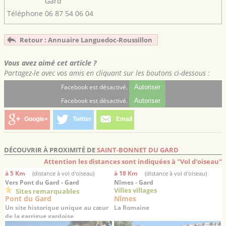
Gard
Téléphone
06 87 54 06 04
Retour : Annuaire Languedoc-Roussillon
Vous avez aimé cet article ?
Partagez-le avec vos amis en cliquant sur les boutons ci-dessous :
Facebook est désactivé.
Autoriser
Facebook est désactivé.
Autoriser
Google+
Twitter
Email
DÉCOUVRIR À PROXIMITÉ DE
SAINT-BONNET DU GARD
Attention les distances sont indiquées à "Vol d'oiseau"
à 5 Km
à 18 Km
(distance à vol d'oiseau)
(distance à vol d'oiseau)
Vers Pont du Gard - Gard
Nîmes - Gard
Villes villages
Sites remarquables
Pont du Gard
Nîmes
Un site historique unique au cœur
La Romaine
de la garrigue gardoise