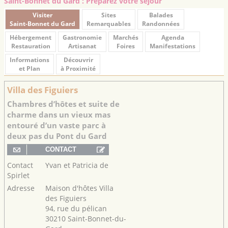
Saint-Bonnet du Gard : Préparez votre séjour
Visiter
Sites
Balades
Saint-Bonnet du Gard
Remarquables
Randonnées
Hébergement
Gastronomie
Marchés
Agenda
Restauration
Artisanat
Foires
Manifestations
Informations
Découvrir
et Plan
à Proximité
Villa des Figuiers
Chambres d’hôtes et suite de
charme dans un vieux mas
entouré d’un vaste parc à
deux pas du Pont du Gard
Contact
Yvan et Patricia de
Spirlet
Adresse
Maison d'hôtes Villa
des Figuiers
94, rue du pélican
30210 Saint-Bonnet-du-