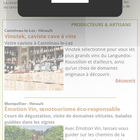
Une des recettes les
aux ...
La recette traditionnelle
plus surprenantes de
du cassoulet de
Une recette simple et
l’Hérault
Castelnaudary
délicieuse pour déguster
des huitres chaudes
PRODUCTEURS & ARTISANS
Castelnau-le-Lez - Hérault
Vinotek, caviste cave à vins
Votre caviste à Castelnau-le-Lez
Vinotek sélectionne pour vous les
plus grands vins du Languedoc-
Roussillon et d’ailleurs, ainsi
qu'un choix de domaines
originaux à découvrir.
Découvrir
Montpellier - Hérault
Émotion Vin, œnotourisme éco-responsable
Cours de dégustation, visite de domaines viticoles, balades
guidées dans les vignes
Avec Émotion Vin, laissez-vous
guider sur les chemins de la