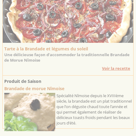
Tarte à la Brandade et légumes du soleil
Une délicieuse façon d’accommoder la traditionnelle Brandade
de Morue Nîmoise
Voir la recette
Produit de Saison
Brandade de morue Nîmoise
Spécialité Nîmoise depuis le XVIIIème
siècle, la brandade est un plat traditionnel
que l’on déguste chaud toute l’année et
qui permet également de réaliser de
délicieux toasts froids pendant les beaux
jours d’été.