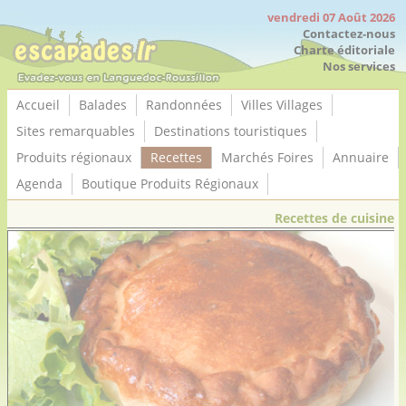
Panneau de gestion des cookies
vendredi 07 Août 2026
Contactez-nous
Charte éditoriale
Nos services
Accueil
Balades
Randonnées
Villes Villages
Sites remarquables
Destinations touristiques
Produits régionaux
Recettes
Marchés Foires
Annuaire
Agenda
Boutique Produits Régionaux
Recettes de cuisine