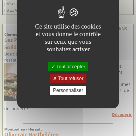
présente les objets les plus significatifs issus des fouilles.
http://www.laudunlardoise.fr
Ce site utilise des cookies
PRODUCTEURS & ARTISANS
et vous donne le contrôle
Clermont l'Hérault - Hérault
Les Producteurs d'un Monde Nouveau et
sur ceux que vous
Solidaire
souhaitez activer
Boutique paysanne locale, bio et éthique et petite
restauration
Les Producteurs d'un Monde
Tout accepter
Nouveau et Solidaire, ce sont
Matthias et Patricia, deux
Tout refuser
producteurs de fruits et légumes
bio passionnés qui ont choisi de
Personnaliser
prendre la route d'un
maraîchage différent,
déconnecté ...
Découvrir
Montoulieu - Hérault
Oliveraie Barthélémy