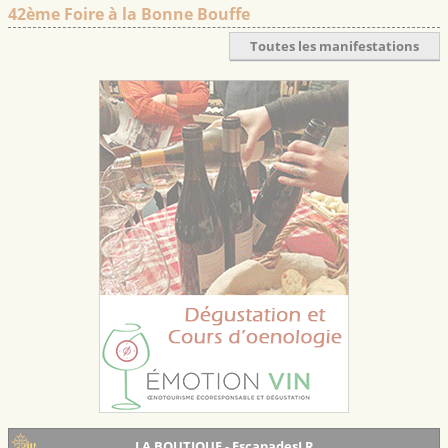
42ème Foire à la Bonne Bouffe
Toutes les manifestations
LA BOUTIQUE - EscapadesLR