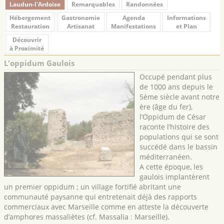
Laudun-l'Ardoise
Remarquables
Randonnées
Hébergement
Gastronomie
Agenda
Informations
Restauration
Artisanat
Manifestations
et Plan
Découvrir
à Proximité
L'oppidum Gaulois
Occupé pendant plus
de 1000 ans depuis le
5ème siècle avant notre
ère (âge du fer),
l’Oppidum de César
raconte l’histoire des
populations qui se sont
succédé dans le bassin
méditerranéen.
A cette époque, les
gaulois implantèrent
un premier oppidum ; un village fortifié abritant une
communauté paysanne qui entretenait déjà des rapports
commerciaux avec Marseille comme en atteste la découverte
d’amphores massaliètes (cf. Massalia : Marseille).