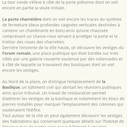
La tour ronde s’élève à côté de la porte piétonne dont on voit
encore en partie la voute initiale.
La porte charretière
dont on voit encore les traces du système
de fermeture (deux profondes saignées verticales destinées à
contenir un chambranle en bois) ainsi qu’une chaussée
comprenant un chasse-roue servant à protéger la porte et le
trottoir des roues des charrettes.
Derrière l’enceinte de la ville haute
,
on découvre les vestiges du
Forum romain
, une place publique qui était bordée sur trois
côtés par une galerie couverte soutenue par des colonnades et
à côté de laquelle se trouvaient des boutiques dont on voit
encore les vestiges.
Au Nord de la place
,
on distingue l’emplacement de
la
Basilique
, un bâtiment civil qui abritait les réunions publiques
ainsi qu’un tribunal. Un travail de restauration permet
d’admirer les vestiges de la basilique et notamment les blocs de
pierres installés pour marquer l’emplacement des colonnes qui
soutenaient l’édifice.
Tout autour de la cité on peut également découvrir les vestiges
des habitations qui conservent quelques détails sur l’habitat de
l’époque (pas de porte) ainsi qu’un bâtiment à vocation