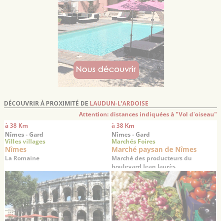
DÉCOUVRIR À PROXIMITÉ DE
LAUDUN-L'ARDOISE
Attention: distances indiquées à "Vol d'oiseau"
à 38 Km
à 38 Km
Nîmes - Gard
Nîmes - Gard
Villes villages
Marchés Foires
Nîmes
Marché paysan de Nîmes
La Romaine
Marché des producteurs du
boulevard Jean Jaurès