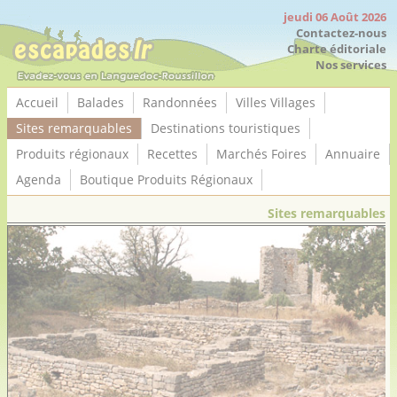
Panneau de gestion des cookies
jeudi 06 Août 2026
Contactez-nous
Charte éditoriale
Nos services
Accueil
Balades
Randonnées
Villes Villages
Sites remarquables
Destinations touristiques
Produits régionaux
Recettes
Marchés Foires
Annuaire
Agenda
Boutique Produits Régionaux
Sites remarquables