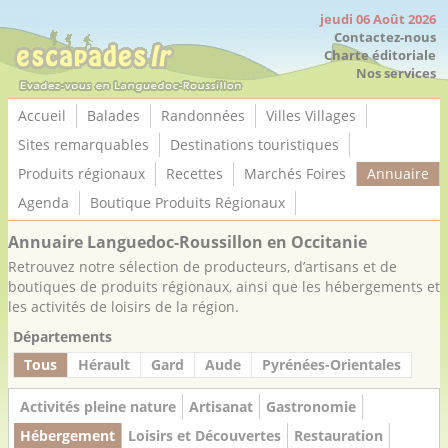
Panneau de gestion des cookies
jeudi 06 Août 2026
Contactez-nous
Charte éditoriale
Nos services
Accueil
Balades
Randonnées
Villes Villages
Sites remarquables
Destinations touristiques
Produits régionaux
Recettes
Marchés Foires
Annuaire
Agenda
Boutique Produits Régionaux
Annuaire Languedoc-Roussillon en Occitanie
Retrouvez notre sélection de producteurs, d’artisans et de
boutiques de produits régionaux, ainsi que les hébergements et
les activités de loisirs de la région.
Départements
Tous
Hérault
Gard
Aude
Pyrénées-Orientales
Activités pleine nature
Artisanat
Gastronomie
Hébergement
Loisirs et Découvertes
Restauration