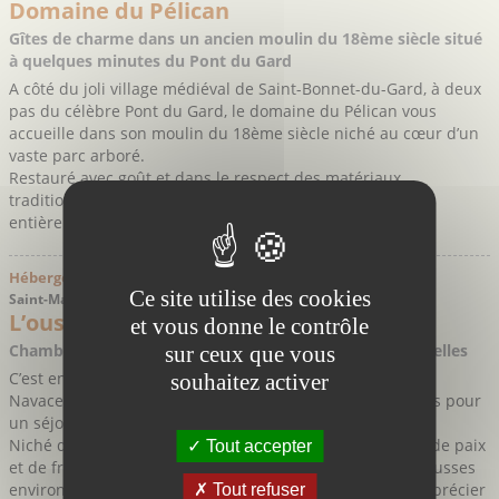
Domaine du Pélican
Gîtes de charme dans un ancien moulin du 18ème siècle situé
à quelques minutes du Pont du Gard
A côté du joli village médiéval de Saint-Bonnet-du-Gard, à deux
pas du célèbre Pont du Gard, le domaine du Pélican vous
accueille dans son moulin du 18ème siècle niché au cœur d’un
vaste parc arboré.
Restauré avec goût et dans le respect des matériaux
traditionnels, le moulin vous accueille dans ses 250m²
entièrement équipés pouvant recevoir de 4 ...
Hébergement > Gîtes et Chambres d'hôte > Montagne
Ce site utilise des cookies
Saint-Maurice-Navacelles - Hérault
L’oustal d’el Passejaïre
et vous donne le contrôle
Chambres et table d’hôtes au cœur du Cirque de Navacelles
sur ceux que vous
C’est en plein cœur du site exceptionnel du Cirque de
souhaitez activer
Navacelles, que L’oustal d’el Passejaïre accueille ses hôtes pour
un séjour dans un cadre hors du commun.
Niché dans le pittoresque hameau de Navacelles, havre de paix
Tout accepter
et de fraicheur qui tranche avec l’aridité minérale des causses
environnants, la maison d’hôte permet aux visiteurs d’apprécier
Tout refuser