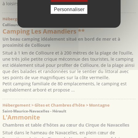
à loisirs l’époustouflant ...
Personnaliser
Hébergement > Campings et mobil-homes > Mer
Collioure - Pyrénées-Orientales
Camping Les Amandiers **
Un beau camping idéalement situé en bord de mer et à
proximité de Collioure
Situé à 1 km de Collioure et à 200 mètres de la plage de l’ouille,
une très jolie petite crique méconnue des touristes, le camping
est idéalement situé pour profiter de Collioure, de la plage ainsi
que des balades et randonnées sur le sentier du littoral avec
ses points de vue magnifiques sur la côte vermeille.
Petit camping familiale de 80 emplacements, le camping est
agréablement arboré et propose ...
Hébergement > Gîtes et Chambres d'hôte > Montagne
Saint-Maurice-Navacelles - Hérault
L'Ammonite
Chambres et table d’hôtes au cœur du Cirque de Navacelles
Situé dans le hameau de Navacelles, en plein cœur de