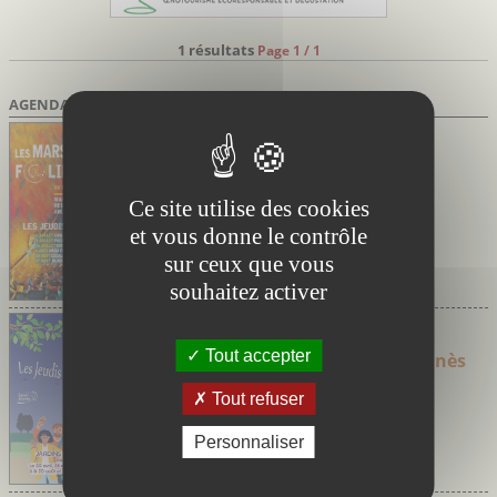
1 résultats
Page 1 / 1
AGENDA DES SORTIES
Marsillargues Hérault
du 02/07/2026 au 27/08/2026
Marsi’Folies de Marsillargues
Soirées festives avec marché nocturne et
Ce site utilise des cookies
concerts
et vous donne le contrôle
sur ceux que vous
souhaitez activer
Saint-Aunès Hérault
du 30/04/2026 au 24/09/2026
Tout accepter
Les jeudis Guinguette de Saint-Aunès
Tout refuser
Personnaliser