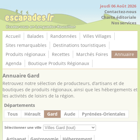
Panneau de gestion des cookies
jeudi 06 Août 2026
Contactez-nous
Charte éditoriale
Nos services
Accueil
Balades
Randonnées
Villes Villages
Sites remarquables
Destinations touristiques
Produits régionaux
Recettes
Marchés Foires
Annuaire
Agenda
Boutique Produits Régionaux
Annuaire Gard
Retrouvez notre sélection de producteurs, d’artisans et de
boutiques de produits régionaux, ainsi que les hébergements et
les activités de loisirs de la région.
Départements
Tous
Hérault
Gard
Aude
Pyrénées-Orientales
Sélectionner une ville
Artisanat
Gastronomie
Hébergement