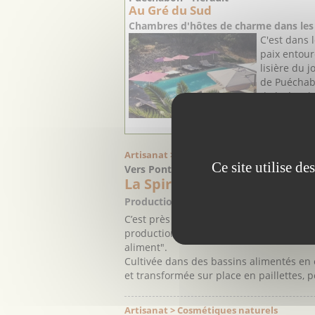
Au Gré du Sud
Chambres d'hôtes de charme dans les 
C'est dans 
paix entour
lisière du j
de Puéchab
de l’Héraul
accueillent 
Artisanat > Diététique et santé
Ce site utilise d
Vers Pont du Gard - Gard
La Spiruline du Pont du Ga
Production artisanale de Spiruline, un 
C’est près du célèbre aqueduc du Pont 
production de spiruline, une micro-alg
aliment".
Cultivée dans des bassins alimentés en e
et transformée sur place en paillettes
Artisanat > Cosmétiques naturels