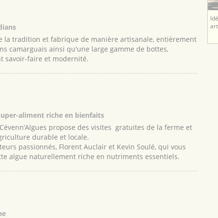
Id
dians
ar
 la tradition et fabrique de manière artisanale, entièrement
ians camarguais ainsi qu'une large gamme de bottes,
nt savoir-faire et modernité.
super-aliment riche en bienfaits
 Cévenn’Algues propose des visites gratuites de la ferme et
griculture durable et locale.
eurs passionnés, Florent Auclair et Kevin Soulé, qui vous
ette algue naturellement riche en nutriments essentiels.
ne