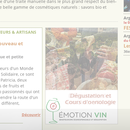
ue d'une traite manuelle dans le plus grand respect du bien-
une belle gamme de cosmétiques naturels : savons bio et
Arg
le 
FE
EURS & ARTISANS
Arg
du 
ouveau et
Les
36e
ue et petite
teurs d'un Monde
Solidaire, ce sont
 Patricia, deux
 de fruits et
o passionnés qui ont
rendre la route d'un
différent,
Découvrir