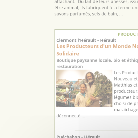
attachant. Du lait de leurs ânesses, iss
être animal, ils fabriquent à la ferme 
savons parfumés, sels de bain, ...
PRODUCT
Clermont l'Hérault - Hérault
Les Producteurs d'un Monde N
Solidaire
Boutique paysanne locale, bio et éthiq
restauration
Les Produc
Nouveau et 
Matthias et
producteurs
légumes bi
choisi de p
maraîchage 
déconnecté ...
Puéchabon - Hérault