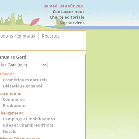
samedi 08 Août 2026
Contactez-nous
Charte éditoriale
Nos services
roduits régionaux
Recettes
nuaire Gard
tisanat
Cosmétiques naturels
Diététique et santé
stronomie
Commerce
Producteur
ébergement
Campings et mobil-homes
Gîtes et Chambres d'hôte
Hôtels
isirs et Découvertes