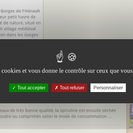
Gorges de l'Hérault
leur petit havre de
é de nature, situé en
oli village médiéval
on dans les Gorges
t, que vous
Boris et Jérôme, ...
Découvrir
es cookies et vous donne le contrôle sur ceux que vous
rd
super-aliment riche en bienfaits
Tout accepter
Tout refuser
Personnaliser
Vi
du Gard que Thomas Mauvezin a installé sa ferme de
Aig
ue aux vertus exceptionnelles considérée comme un "super-
aux de très bonne qualité, la spiruline est ensuite séchée
, poudre ou comprimés selon le mode de consommation ...