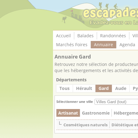
Panneau de gestion des cookies
Accueil
Balades
Randonnées
Vil
Marchés Foires
Annuaire
Agenda
Annuaire Gard
Retrouvez notre sélection de producteurs
que les hébergements et les activités de 
Départements
Tous
Hérault
Gard
Aude
Py
Sélectionner une ville
Artisanat
Gastronomie
Hébergeme
Cosmétiques naturels
Diététique e