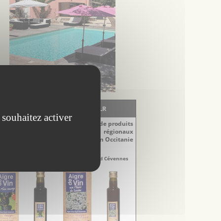
LA BOUTIQUE - EscapadesLR
 souhaitez activer
Découvrez notre sélection de produits
régionaux
du Languedoc-Roussillon en Occitanie
naigres
Vinaigres
re-Doux Sud Cévennes
Aigre-Doux Sud Cévennes