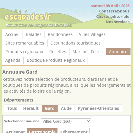
Panneau de gestion des cookies
samedi 08 Août 2026
Contactez-nous
Charte éditoriale
Nos services
Accueil
Balades
Randonnées
Villes Villages
Sites remarquables
Destinations touristiques
Produits régionaux
Recettes
Marchés Foires
Annuaire
Agenda
Boutique Produits Régionaux
Annuaire Gard
Retrouvez notre sélection de producteurs, d’artisans et de
boutiques de produits régionaux, ainsi que les hébergements et
les activités de loisirs de la région.
Départements
Tous
Hérault
Gard
Aude
Pyrénées-Orientales
Sélectionner une ville
Artisanat
Gastronomie
Hébergement