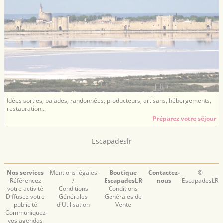
Idées sorties, balades, randonnées, producteurs, artisans, hébergements,
restauration...
Préparez votre séjour
Escapadeslr
Nos services
Mentions légales
Boutique
Contactez-
©
Référencez
/
EscapadesLR
nous
EscapadesLR
votre activité
Conditions
Conditions
Diffusez votre
Générales
Générales de
publicité
d'Utilisation
Vente
Communiquez
vos agendas