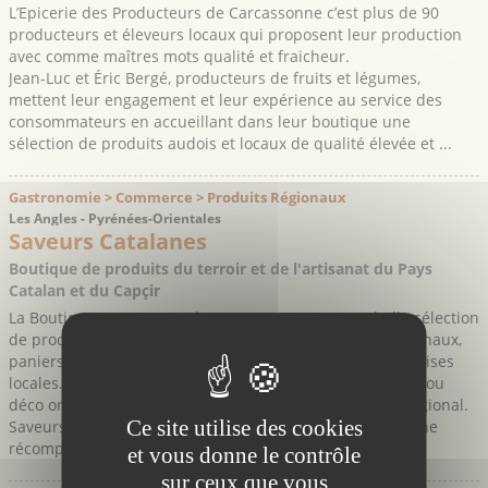
L’Epicerie des Producteurs de Carcassonne c’est plus de 90
producteurs et éleveurs locaux qui proposent leur production
avec comme maîtres mots qualité et fraicheur.
Jean-Luc et Éric Bergé, producteurs de fruits et légumes,
mettent leur engagement et leur expérience au service des
consommateurs en accueillant dans leur boutique une
sélection de produits audois et locaux de qualité élevée et ...
Gastronomie > Commerce > Produits Régionaux
Les Angles - Pyrénées-Orientales
Saveurs Catalanes
Boutique de produits du terroir et de l'artisanat du Pays
Catalan et du Capçir
La Boutique Saveurs Catalanes vous propose une belle sélection
de produits issus du terroir catalan : Vins, produits régionaux,
paniers gourmands, chocolats, miels et autres gourmandises
locales… Vous y trouverez également des idées cadeaux ou
déco originales et traditionnelles issues de l'artisanat régional.
Ce site utilise des cookies
Saveurs Catalanes est labellisée "Tourisme et Terroir", une
récompense attribuée à ceux qui ...
et vous donne le contrôle
sur ceux que vous