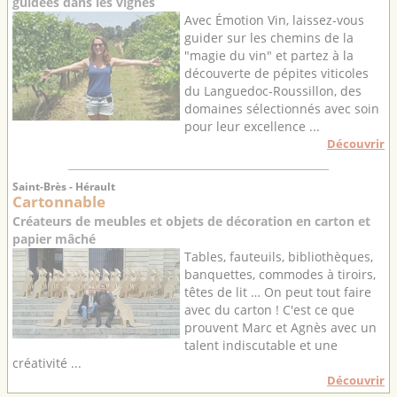
guidées dans les vignes
Avec Émotion Vin, laissez-vous
guider sur les chemins de la
"magie du vin" et partez à la
découverte de pépites viticoles
du Languedoc-Roussillon, des
domaines sélectionnés avec soin
pour leur excellence ...
Découvrir
Saint-Brès - Hérault
Cartonnable
Créateurs de meubles et objets de décoration en carton et
papier mâché
Tables, fauteuils, bibliothèques,
banquettes, commodes à tiroirs,
têtes de lit … On peut tout faire
avec du carton ! C'est ce que
prouvent Marc et Agnès avec un
talent indiscutable et une
créativité ...
Découvrir