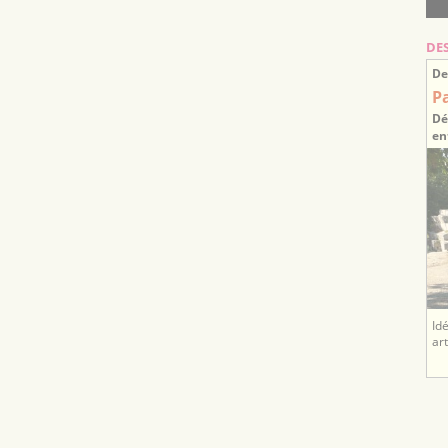
DE
De
P
Dé
en
Id
ar