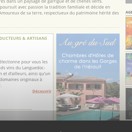
res dans un paysage de garrigue et de chênes verts.
oursuit avec passion la tradition familiale et décide en
AG
. Amoureux de sa terre, respectueux du patrimoine hérité des
DUCTEURS & ARTISANS
électionne pour vous les
nds vins du Languedoc-
n et d’ailleurs, ainsi qu'un
 domaines originaux à
.
Découvrir
Cal
 Camargue BIO et
du 