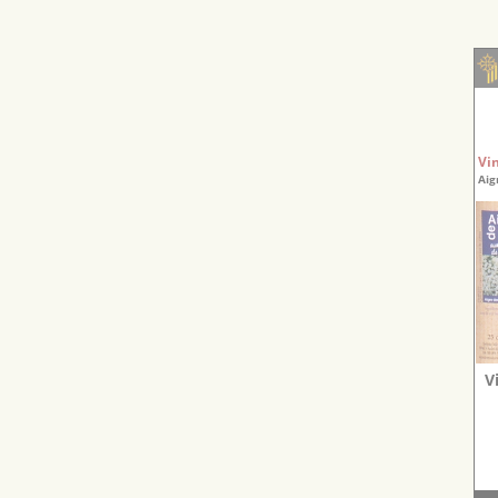
Vi
Aig
V