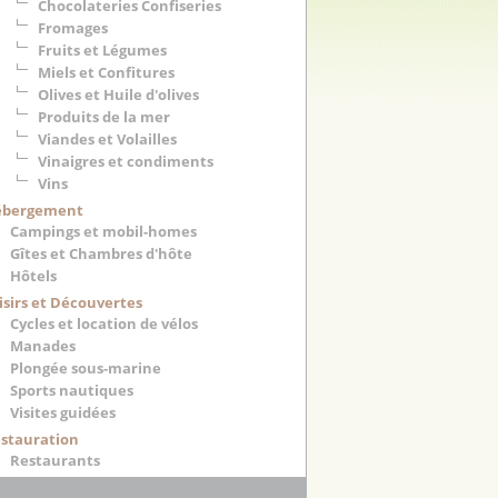
Chocolateries Confiseries
Fromages
Fruits et Légumes
Miels et Confitures
Olives et Huile d'olives
Produits de la mer
Viandes et Volailles
Vinaigres et condiments
Vins
ébergement
Campings et mobil-homes
Gîtes et Chambres d'hôte
Hôtels
isirs et Découvertes
Cycles et location de vélos
Manades
Plongée sous-marine
Sports nautiques
Visites guidées
stauration
Restaurants