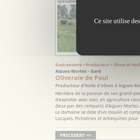
spécialités régionales
Au bord 
situé au
gardoise
Ce site utilise d
Saint-Gill
Riboulet 
élevage 
Camargue 
Gastronomie > Producteur > Olives et Huil
Aigues-Mortes - Gard
Oliveraie de Paul
Producteur d'huile d'olives à Aigues-M
Héritière de la passion de son grand-pèr
d’exploiter avec soin, en agriculture rai
deux pas des remparts d’Aigues Mortes.
Le domaine se dote d’un moulin et com
Lucques, Picholines et Arbequines pour ob
PRECEDENT <<