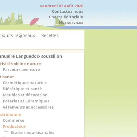
vendredi 07 Août 2026
Contactez-nous
Charte éditoriale
Nos services
roduits régionaux
Recettes
nuaire Languedoc-Roussillon
tivités pleine nature
Parcours aventure
tisanat
Cosmétiques naturels
Diététique et santé
Meubles et décoration
Poteries et Céramiques
Vêtements et accessoires
stronomie
Commerce
Producteur
Brasseries artisanales