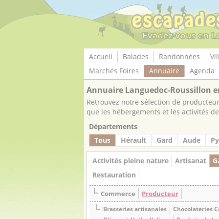
Panneau de gestion des cookies
Accueil
Balades
Randonnées
Vil
Marchés Foires
Annuaire
Agenda
Annuaire Languedoc-Roussillon e
Retrouvez notre sélection de producteurs
que les hébergements et les activités de 
Départements
Tous
Hérault
Gard
Aude
Py
Activités pleine nature
Artisanat
G
Restauration
Commerce
Producteur
Brasseries artisanales
Chocolateries C