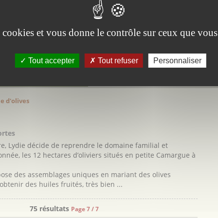
Le
de l'Étang du Scamandre,
Mè
 cœur de la Camargue
le 
 (entre les Communes de
es cookies et vous donne le contrôle sur ceux que vous
Fê
es et Vauvert), la famille
veille au bien être de son
de taureaux AOP
Tout accepter
Tout refuser
Personnaliser
Bio ...
Découvrir
e d'olives
ortes
e, Lydie décide de reprendre le domaine familial et
sonnée, les 12 hectares d’oliviers situés en petite Camargue à
pose des assemblages uniques en mariant des olives
tenir des huiles fruités, très bien ...
75 résultats
Page 7 / 7