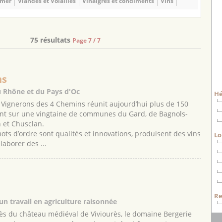
 mer
Viandes et Volailles
Vinaigres et condiments
Vins
75 résultats
Page 7 / 7
ns
 Rhône et du Pays d'Oc
H
 Vignerons des 4 Chemins réunit aujourd’hui plus de 150
ent sur une vingtaine de communes du Gard, de Bagnols-
 et Chusclan.
ts d’ordre sont qualités et innovations, produisent des vins
Lo
laborer des ...
Re
n travail en agriculture raisonnée
près du château médiéval de Viviourès, le domaine Bergerie