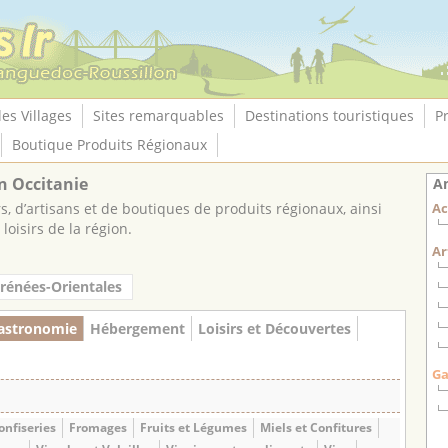
les Villages
Sites remarquables
Destinations touristiques
P
Boutique Produits Régionaux
n Occitanie
An
, d’artisans et de boutiques de produits régionaux, ainsi
Ac
loisirs de la région.
Ar
rénées-Orientales
astronomie
Hébergement
Loisirs et Découvertes
Ga
onfiseries
Fromages
Fruits et Légumes
Miels et Confitures