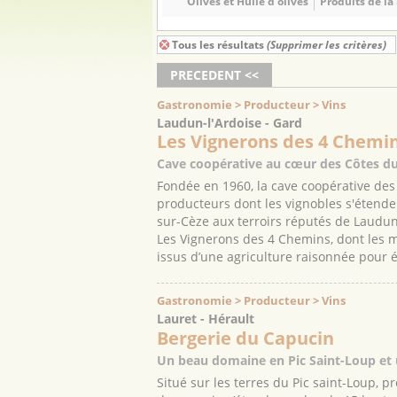
Olives et Huile d'olives
Produits de la
Tous les résultats
(Supprimer les critères)
PRECEDENT <<
Gastronomie > Producteur > Vins
Laudun-l'Ardoise - Gard
Les Vignerons des 4 Chemi
Cave coopérative au cœur des Côtes du
Fondée en 1960, la cave coopérative des
producteurs dont les vignobles s'étend
sur-Cèze aux terroirs réputés de Laudun
Les Vignerons des 4 Chemins, dont les mo
issus d’une agriculture raisonnée pour é
Gastronomie > Producteur > Vins
Lauret - Hérault
Bergerie du Capucin
Un beau domaine en Pic Saint-Loup et u
Situé sur les terres du Pic saint-Loup, 