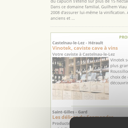
du capucin s’étend sur plus de 15 hecta
Dans ce domaine familial, Guilhem Viau p
2008 d’assurer lui-même la vinification
anciens et ...
PRO
Castelnau-le-Lez - Hérault
Vinotek, caviste cave à vins
Votre caviste à Castelnau-le-Lez
Vinotek s
plus gra
Roussillo
choix de
découvrir
Saint-Gilles - Gard
Les délices du Scamandre
Producteur de viande de Taureau AOP