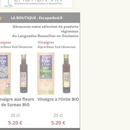
LA BOUTIQUE - EscapadesLR
Découvrez notre sélection de produits
régionaux
du Languedoc-Roussillon en Occitanie
naigres
Vinaigres
re-Doux Sud Cévennes
Aigre-Doux Sud Cévennes
inaigre aux fleurs
Vinaigre à l’Ortie BIO
de Sureau BIO
25 cl
25 cl
5.20 €
5.20 €