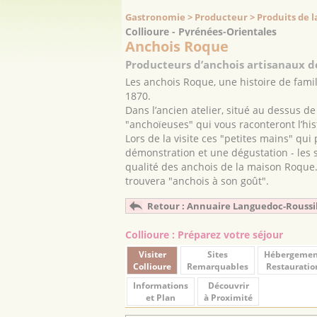
Gastronomie > Producteur > Produits de 
Collioure - Pyrénées-Orientales
Anchois Roque
Producteurs d’anchois artisanaux d
Les anchois Roque, une histoire de famil
1870.
Dans l’ancien atelier, situé au dessus de
"anchoïeuses" qui vous raconteront l’his
Lors de la visite ces "petites mains" qui
démonstration et une dégustation - les sa
qualité des anchois de la maison Roque.
trouvera "anchois à son goût".
Retour : Annuaire Languedoc-Roussi
Collioure : Préparez votre séjour
Visiter
Sites
Hébergemen
Collioure
Remarquables
Restauratio
Informations
Découvrir
et Plan
à Proximité