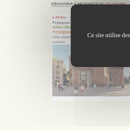
DÉCOUVRIR À PROXIMITÉ DE
COLLIOURE
à 24 Km
(distance à vol d'oiseau)
Perpignan - Pyrénées-Orientales
Villes villages
Perpignan
Ce site utilise d
Ville méridionale entre mer et montagne et 
catalan