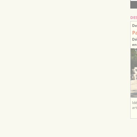
DE
De
P
Dé
en
Id
ar