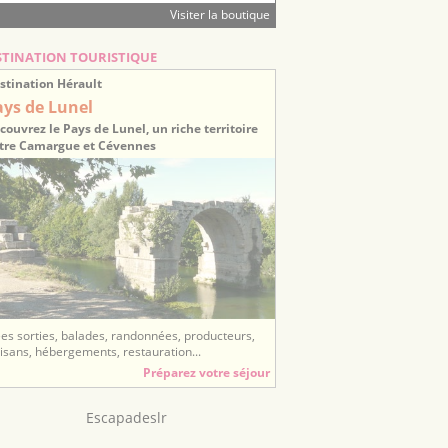
Visiter la boutique
STINATION TOURISTIQUE
stination Hérault
ays de Lunel
couvrez le Pays de Lunel, un riche territoire
tre Camargue et Cévennes
ées sorties, balades, randonnées, producteurs,
tisans, hébergements, restauration...
Préparez votre séjour
Escapadeslr