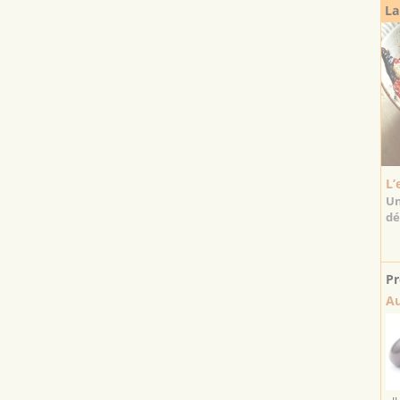
La
L’
Un
dé
Pr
Au