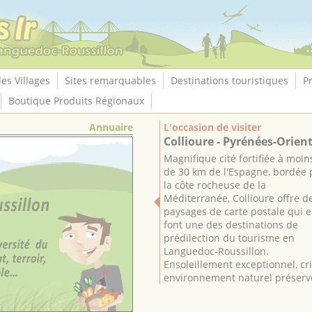
les Villages
Sites remarquables
Destinations touristiques
P
Boutique Produits Régionaux
Annuaire
L'occasion de visiter
Collioure - Pyrénées-Orien
Magnifique cité fortifiée à moin
de 30 km de l'Espagne, bordée 
la côte rocheuse de la
Méditerranée, Collioure offre d
paysages de carte postale qui 
font une des destinations de
prédilection du tourisme en
Languedoc-Roussillon.
Ensoleillement exceptionnel, cr
environnement naturel préservé