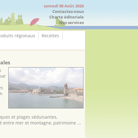
samedi 08 Août 2026
Contactez-nous
Charte éditoriale
Nos services
roduits régionaux
Recettes
tales
s
par
es
en
iques et plages séduisantes,
 entre mer et montagne, patrimoine ...