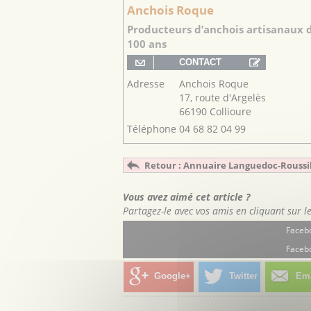
Anchois Roque
Producteurs d’anchois artisanaux 
100 ans
Adresse
Anchois Roque
17, route d'Argelès
66190 Collioure
Téléphone
04 68 82 04 99
Retour : Annuaire Languedoc-Roussi
Vous avez aimé cet article ?
Partagez-le avec vos amis en cliquant sur l
Facebo
Facebo
Google+
Twitter
Ema