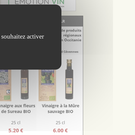
LA BOUTIQUE - EscapadesLR
Découvrez notre sélection de produits
 souhaitez activer
régionaux
du Languedoc-Roussillon en Occitanie
naigres
Vinaigres
re-Doux Sud Cévennes
Aigre-Doux Sud Cévennes
inaigre aux fleurs
Vinaigre à la Mûre
de Sureau BIO
sauvage BIO
25 cl
25 cl
5.20 €
6.00 €