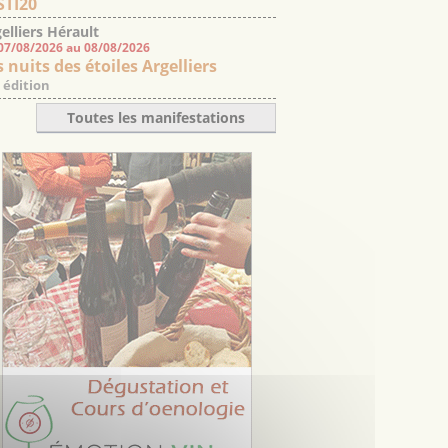
STI20
elliers Hérault
07/08/2026 au 08/08/2026
 nuits des étoiles Argelliers
 édition
Toutes les manifestations