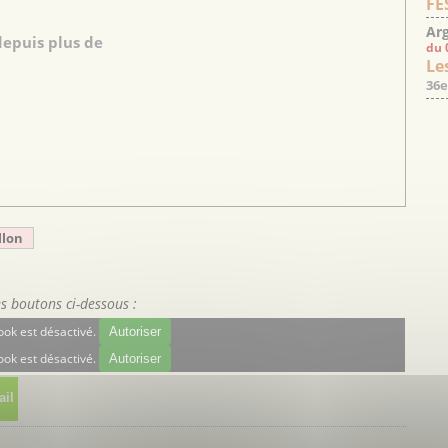
FE
Arg
depuis plus de
du 
Les
36e
llon
es boutons ci-dessous :
ok est désactivé.
Autoriser
ok est désactivé.
Autoriser
il