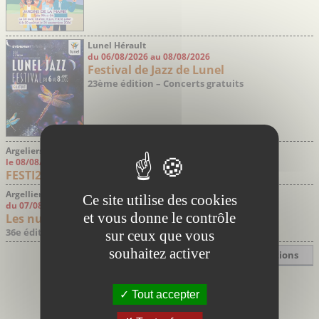
Lunel Hérault
du 06/08/2026 au 08/08/2026
Festival de Jazz de Lunel
23ème édition – Concerts gratuits
Argeliers Aude
le 08/08/2026
FESTI20
Argelliers Hérault
Ce site utilise des cookies
du 07/08/2026 au 08/08/2026
et vous donne le contrôle
Les nuits des étoiles Argelliers
36e édition
sur ceux que vous
souhaitez activer
Toutes les manifestations
Tout accepter