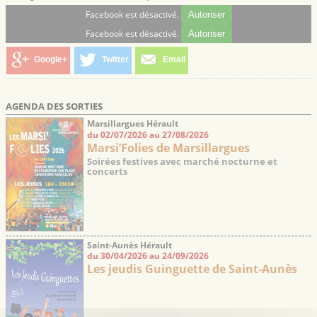
Facebook est désactivé.
Autoriser
Facebook est désactivé.
Autoriser
Google+
Twitter
Email
AGENDA DES SORTIES
Marsillargues Hérault
du 02/07/2026 au 27/08/2026
Marsi’Folies de Marsillargues
Soirées festives avec marché nocturne et
concerts
Saint-Aunès Hérault
du 30/04/2026 au 24/09/2026
Les jeudis Guinguette de Saint-Aunès