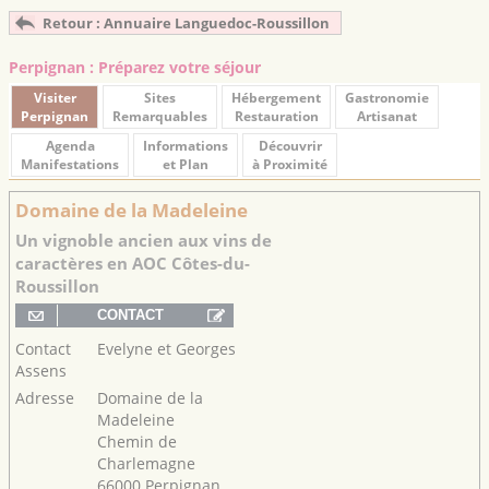
Retour : Annuaire Languedoc-Roussillon
Perpignan : Préparez votre séjour
Visiter
Sites
Hébergement
Gastronomie
Perpignan
Remarquables
Restauration
Artisanat
Agenda
Informations
Découvrir
Manifestations
et Plan
à Proximité
Domaine de la Madeleine
Un vignoble ancien aux vins de
caractères en AOC Côtes-du-
Roussillon
Contact
Evelyne et Georges
Assens
Adresse
Domaine de la
Madeleine
Chemin de
Charlemagne
66000 Perpignan