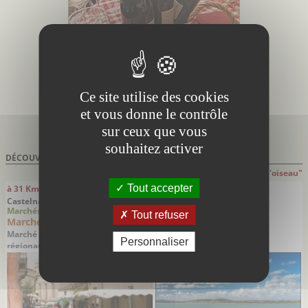
Ce site utilise des cookies
et vous donne le contrôle
sur ceux que vous
souhaitez activer
DÉCOUVRIR À PROXIMITÉ DE
SAINT-GUILHEM-LE-DÉSERT
Attention: distances indiquées à "Vol d'oiseau"
Tout accepter
à 31 Km
à 33 Km
Castelnau-le-Lez - Hérault
Lattes - Hérault
Marchés Foires
Sites remarquables
Tout refuser
Marché de Castelnau-le-Lez
Site naturel protégé du
Méjean
Marché traditionnel, produits
Personnaliser
A la découverte du monde
régionaux de saison et artisanat
lagunaire languedocien