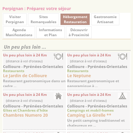
Perpignan : Préparez votre séjour
Visiter
Sites
Hébergement
Gastronomie
Perpignan
Remarquables
Restauration
Artisanat
Agenda
Informations
Découvrir
Manifestations
et Plan
à Proximité
Un peu plus loin ...
Un peu plus loin à 24 Km
Un peu plus loin à 24 Km
(distance à vol d'oiseau)
(distance à vol d'oiseau)
Collioure - Pyrénées-Orientales
Collioure - Pyrénées-Orientales
Restaurants
Restaurants
Le Jardin de Collioure
Le Neptune
Restaurant gastronomique dans un
Restaurant gastronomique et
cadre ...
panoramique à ...
Un peu plus loin à 24 Km
Un peu plus loin à 24 Km
(distance à vol d'oiseau)
(distance à vol d'oiseau)
Collioure - Pyrénées-Orientales
Collioure - Pyrénées-Orientales
Gîtes et Chambres d'hôte
Campings et mobil-homes
Chambres Numero 20
Camping La Girelle **
Un petit camping traditionnel et
chaleureux en ...