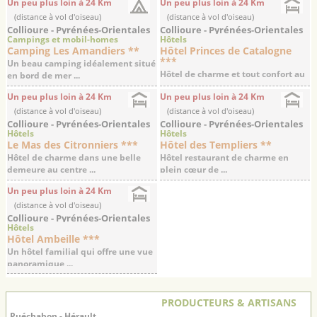
Un peu plus loin à 24 Km
Un peu plus loin à 24 Km
(distance à vol d'oiseau)
(distance à vol d'oiseau)
Collioure - Pyrénées-Orientales
Collioure - Pyrénées-Orientales
Campings et mobil-homes
Hôtels
Camping Les Amandiers **
Hôtel Princes de Catalogne
***
Un beau camping idéalement situé
Hôtel de charme et tout confort au
en bord de mer ...
centre de ...
Un peu plus loin à 24 Km
Un peu plus loin à 24 Km
(distance à vol d'oiseau)
(distance à vol d'oiseau)
Collioure - Pyrénées-Orientales
Collioure - Pyrénées-Orientales
Hôtels
Hôtels
Le Mas des Citronniers ***
Hôtel des Templiers **
Hôtel de charme dans une belle
Hôtel restaurant de charme en
demeure au centre ...
plein cœur de ...
Un peu plus loin à 24 Km
(distance à vol d'oiseau)
Collioure - Pyrénées-Orientales
Hôtels
Hôtel Ambeille ***
Un hôtel familial qui offre une vue
panoramique ...
PRODUCTEURS & ARTISANS
Puéchabon - Hérault