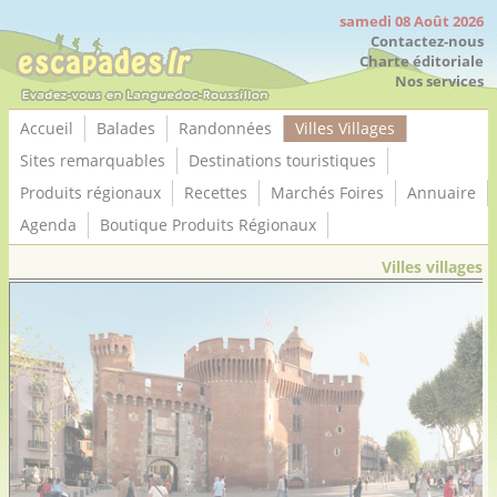
Panneau de gestion des cookies
samedi 08 Août 2026
Contactez-nous
Charte éditoriale
Nos services
Accueil
Balades
Randonnées
Villes Villages
Sites remarquables
Destinations touristiques
Produits régionaux
Recettes
Marchés Foires
Annuaire
Agenda
Boutique Produits Régionaux
Villes villages