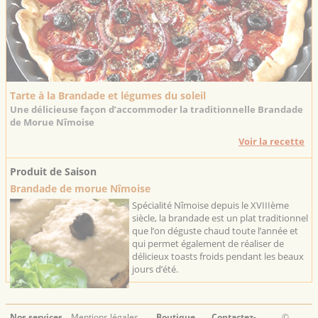
Tarte à la Brandade et légumes du soleil
Une délicieuse façon d’accommoder la traditionnelle Brandade
de Morue Nîmoise
Voir la recette
Produit de Saison
Brandade de morue Nîmoise
Spécialité Nîmoise depuis le XVIIIème
siècle, la brandade est un plat traditionnel
que l’on déguste chaud toute l’année et
qui permet également de réaliser de
délicieux toasts froids pendant les beaux
jours d’été.
Nos services
Mentions légales
Boutique
Contactez-
©