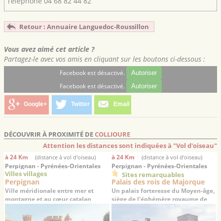
Téléphone
04 68 82 44 82
Retour : Annuaire Languedoc-Roussillon
Vous avez aimé cet article ?
Partagez-le avec vos amis en cliquant sur les boutons ci-dessous :
Facebook est désactivé.
Autoriser
Facebook est désactivé.
Autoriser
Google+
Twitter
Email
DÉCOUVRIR À PROXIMITÉ DE
COLLIOURE
Attention les distances sont indiquées à "Vol d'oiseau"
à 24 Km
à 24 Km
(distance à vol d'oiseau)
(distance à vol d'oiseau)
Perpignan - Pyrénées-Orientales
Perpignan - Pyrénées-Orientales
Villes villages
Sites remarquables
Perpignan
Palais des rois de Majorque
Ville méridionale entre mer et
Un palais forteresse du Moyen-âge,
montagne et au cœur catalan
siège de l'éphémère royaume de
Majorque