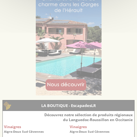
LA BOUTIQUE - EscapadesLR
Découvrez notre sélection de produits régionaux
du Languedoc-Roussillon en Occitanie
Vinaigres
Vinaigres
Aigre-Doux Sud Cévennes
Aigre-Doux Sud Cévennes