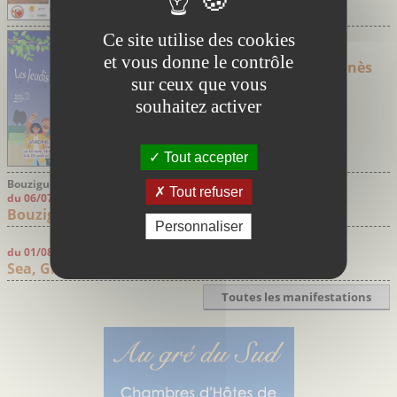
Ce site utilise des cookies
Saint-Aunès Hérault
du 30/04/2026 au 24/09/2026
et vous donne le contrôle
Les jeudis Guinguette de Saint-Aunès
sur ceux que vous
souhaitez activer
Tout accepter
Bouzigues Hérault
Tout refuser
du 06/07/2026 au 10/08/2026
Bouzigues sous la Lune – Marchés Nocturnes
Personnaliser
du 01/08/2026 au 10/08/2026
Sea, Grapes & Sun
Toutes les manifestations