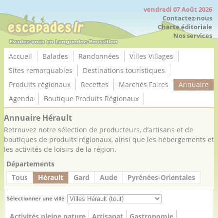
Panneau de gestion des cookies
vendredi 07 Août 2026
Contactez-nous
Charte éditoriale
Nos services
Accueil
Balades
Randonnées
Villes Villages
Sites remarquables
Destinations touristiques
Produits régionaux
Recettes
Marchés Foires
Annuaire
Agenda
Boutique Produits Régionaux
Annuaire Hérault
Retrouvez notre sélection de producteurs, d’artisans et de
boutiques de produits régionaux, ainsi que les hébergements et
les activités de loisirs de la région.
Départements
Tous
Hérault
Gard
Aude
Pyrénées-Orientales
Sélectionner une ville
Activités pleine nature
Artisanat
Gastronomie