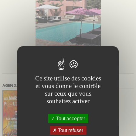
1 résultats
Page 1 / 1
Ce site utilise des cookies
et vous donne le contrôle
AGENDA DES SORTIES
sur ceux que vous
Marsillargues Hérault
du 02/07/2026 au 27/08/2026
souhaitez activer
Marsi’Folies de Marsillargues
Soirées festives avec marché nocturne et
concerts
Tout accepter
Tout refuser