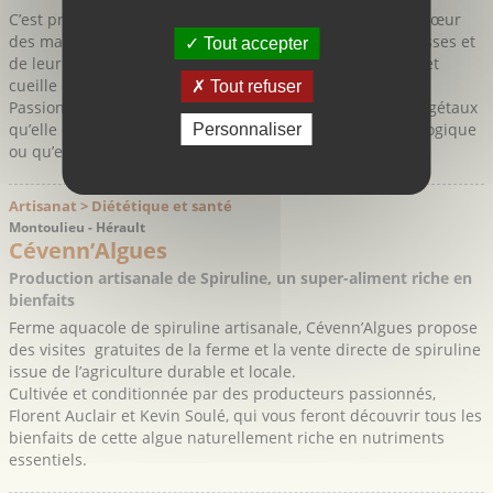
C’est près de l’impressionnant Cirque de Navacelles, au cœur
des magnifiques paysages des plateaux des Grands Causses et
Tout accepter
de leur richesse botanique, que Magalie Feuillas cultive et
cueille des plantes aromatiques et médicinales.
Tout refuser
Passionnée par son métier elle s’occupe avec soin des végétaux
qu’elle cultive dans son jardin de manière simple et écologique
Personnaliser
ou qu’elle va cueillir dans les paysages ...
Artisanat > Diététique et santé
Montoulieu - Hérault
Cévenn’Algues
Production artisanale de Spiruline, un super-aliment riche en
bienfaits
Ferme aquacole de spiruline artisanale, Cévenn’Algues propose
des visites gratuites de la ferme et la vente directe de spiruline
issue de l’agriculture durable et locale.
Cultivée et conditionnée par des producteurs passionnés,
Florent Auclair et Kevin Soulé, qui vous feront découvrir tous les
bienfaits de cette algue naturellement riche en nutriments
essentiels.