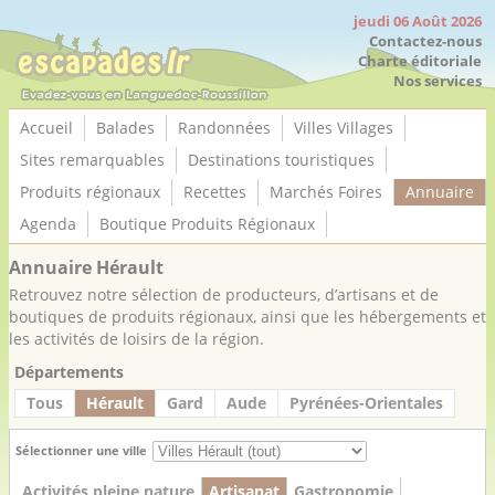
Panneau de gestion des cookies
jeudi 06 Août 2026
Contactez-nous
Charte éditoriale
Nos services
Accueil
Balades
Randonnées
Villes Villages
Sites remarquables
Destinations touristiques
Produits régionaux
Recettes
Marchés Foires
Annuaire
Agenda
Boutique Produits Régionaux
Annuaire Hérault
Retrouvez notre sélection de producteurs, d’artisans et de
boutiques de produits régionaux, ainsi que les hébergements et
les activités de loisirs de la région.
Départements
Tous
Hérault
Gard
Aude
Pyrénées-Orientales
Sélectionner une ville
Activités pleine nature
Artisanat
Gastronomie