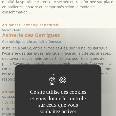
qualité, la spiruline est ensuite séchée et transformée sur place
en paillettes, poudre ou comprimés selon le mode de
consommation ...
Artisanat > Cosmétiques naturels
Sauve - Gard
Asinerie des Garrigues
Cosmétiques bio au lait d'ânesse
Installée à Sauve, entre Nîmes et Alès, sur 10 ha. de garrigue,
l'Asinerie des Garrigues fabrique, grâce au lait de ses ânesses,
des savons et cosmétiques certifiés bio, pour tous types de
peau. Savons au lait d'ânesse et verveine, miel ou Aloé Vera, Lait
corps, crème visage, shampoing-gel douche… Toute une gamme
issue de la traite de leurs ânesses élevées dans l'amour et le
respect de ...
Ce site utilise des cookies
Artisanat > Cosmétiques naturels
Saint-Maurice-Navacelles - Hérault
et vous donne le contrôle
La clef des champs
sur ceux que vous
Culture et transformation de plantes aromatiques et
souhaitez activer
médicinales