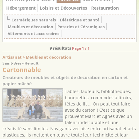
Hébergement
Loisirs et Découvertes
Restauration
Cosmétiques naturels
Diététique et santé
Meubles et décoration
Poteries et Céramiques
Vêtements et accessoires
9 résultats
Page 1 / 1
Artisanat > Meubles et décoration
Saint-Brès - Hérault
Cartonnable
Créateurs de meubles et objets de décoration en carton et
papier mâché
Tables, fauteuils, bibliothèques,
banquettes, commodes à tiroirs,
têtes de lit … On peut tout faire
avec du carton ! C'est ce que
prouvent Marc et Agnès avec un
talent indiscutable et une
créativité sans limites. Navigant avec aise entre artisanat et arts
plastiques, ils mettent en œuvre toute leur technicité et leur