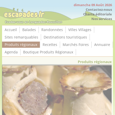
Panneau de gestion des cookies
dimanche 09 Août 2026
Contactez-nous
Charte éditoriale
Nos services
Accueil
Balades
Randonnées
Villes Villages
Sites remarquables
Destinations touristiques
Produits régionaux
Recettes
Marchés Foires
Annuaire
Agenda
Boutique Produits Régionaux
Produits régionaux