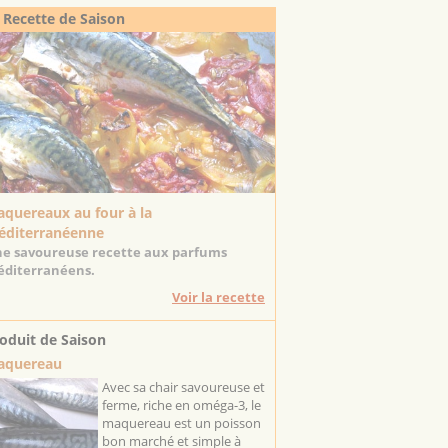
 Recette de Saison
quereaux au four à la
diterranéenne
e savoureuse recette aux parfums
diterranéens.
Voir la recette
oduit de Saison
aquereau
Avec sa chair savoureuse et
ferme, riche en oméga-3, le
maquereau est un poisson
bon marché et simple à