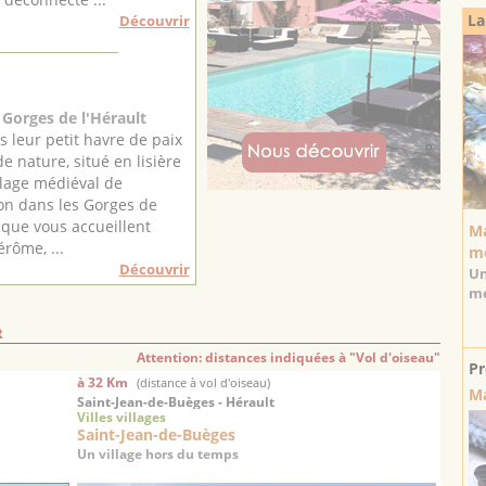
La
Découvrir
Gorges de l'Hérault
s leur petit havre de paix
e nature, situé en lisière
illage médiéval de
n dans les Gorges de
, que vous accueillent
Ma
érôme, ...
mé
Découvrir
Un
mé
R
Attention: distances indiquées à "Vol d'oiseau"
Pr
à 32 Km
(distance à vol d'oiseau)
M
Saint-Jean-de-Buèges - Hérault
Villes villages
Saint-Jean-de-Buèges
Un village hors du temps