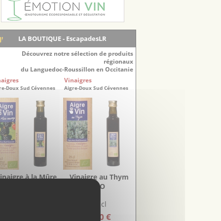
LA BOUTIQUE - EscapadesLR
Découvrez notre sélection de produits
régionaux
du Languedoc-Roussillon en Occitanie
naigres
Vinaigres
re-Doux Sud Cévennes
Aigre-Doux Sud Cévennes
inaigre à la Mûre
Vinaigre au Thym
sauvage BIO
BIO
25 cl
25 cl
6.00 €
5.20 €