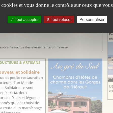
es cookies et vous donne le contrôle sur ceux que vous
DE
Tout accepter
Tout refuser
Personnaliser
De
T
Pa
en
des-plantes/actualites-evenements/primavera/
DUCTEURS & ARTISANS
uveau et Solidaire
ue et petite restauration
ucteurs d'un Monde
Id
t Solidaire, ce sont
ar
et Patricia, deux
urs de fruits et légumes
onnés qui ont choisi de
la route d'un maraîchage
, déconnecté ...