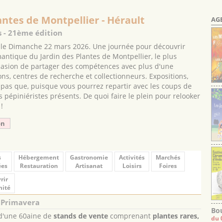
antes de Montpellier - Hérault
AG
s - 21ème édition
u le Dimanche 22 mars 2026. Une journée pour découvrir
mantique du Jardin des Plantes de Montpellier, le plus
ccasion de partager des compétences avec plus d'une
ons, centres de recherche et collectionneurs. Expositions,
 pas que, puisque vous pourrez repartir avec les coups de
 pépiniéristes présents. De quoi faire le plein pour relooker
!
on
s
Hébergement
Gastronomie
Activités
Marchés
ées
Restauration
Artisanat
Loisirs
Foires
rir
mité
 Primavera
Bou
d'une 60aine de
stands de vente
comprenant
plantes rares,
du 