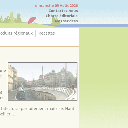
dimanche 09 Août 2026
Contactez-nous
Charte éditoriale
Nos services
roduits régionaux
Recettes
une
t
r
et
les
hitectural parfaitement maitrisé. Haut
llier ...