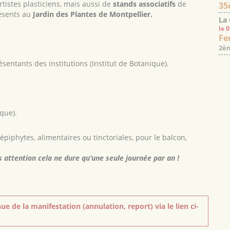
rtistes plasticiens, mais aussi de
stands associatifs
de
35
résents au
Jardin des Plantes de Montpellier.
La
le 
Fe
2èm
ésentants des institutions (Institut de Botanique).
ique).
épiphytes, alimentaires ou tinctoriales, pour le balcon,
 attention cela ne dure qu’une seule journée par an !
ue de la manifestation (annulation, report) via le lien ci-