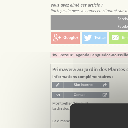
Vous avez aimé cet article ?
Partagez-le avec vos amis en cliquant sur l
Facebo
Facebo
Google+
Twitter
Ema
Retour : Agenda Languedoc-Roussill
Primavera au Jardin des Plantes 
Informations complémentaires :
Montpellier (Hérault),
Jardin des Plantes, boulevard Henri IV.
Le dimanche 22 mars 2026, de 10h à 18h.