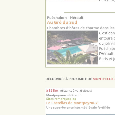
Puéchabon - Hérault
Au Gré du Sud
Chambres d'hôtes de charme dans les 
C'est dan
entouré d
du joli v
Puéchabo
l’Hérault
Boris et J
DÉCOUVRIR À PROXIMITÉ DE
MONTPELLIE
à 32 Km
(distance à vol d'oiseau)
Montpeyroux - Hérault
Sites remarquables
Le Castellas de Montpeyroux
Une superbe enceinte médiévale fortifiée