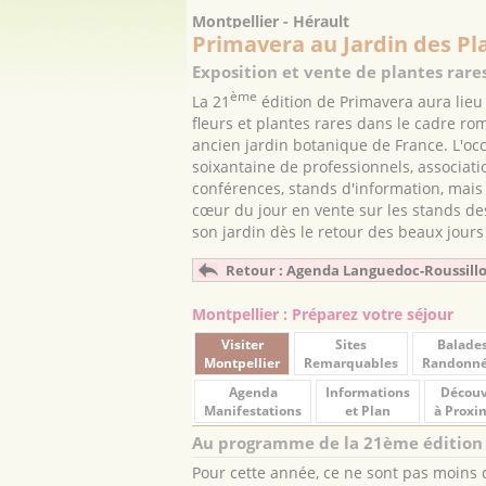
Montpellier - Hérault
Primavera au Jardin des Pl
Exposition et vente de plantes rare
ème
La 21
édition de Primavera aura lie
fleurs et plantes rares dans le cadre ro
ancien jardin botanique de France. L'o
soixantaine de professionnels, associati
conférences, stands d'information, mais
cœur du jour en vente sur les stands des
son jardin dès le retour des beaux jours 
Retour : Agenda Languedoc-Roussill
Montpellier : Préparez votre séjour
Visiter
Sites
Balade
Montpellier
Remarquables
Randonn
Agenda
Informations
Découv
Manifestations
et Plan
à Proxi
Au programme de la 21ème édition
Pour cette année, ce ne sont pas moins 