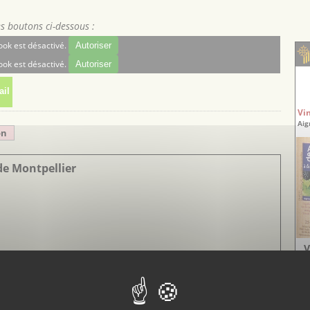
es boutons ci-dessous :
ok est désactivé.
Autoriser
ok est désactivé.
Autoriser
il
Vi
Aig
on
de Montpellier
V