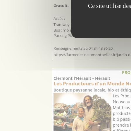
Ce site utilise d
Gratuit.
Accès :
er
Tramway : Ligne 1 et 4, arrêt Albert 1
.
Bus : n°6 et 7 arrêt Peyrou.
Parking Pitot (payant).
Renseignements au 04 34 43 36 20.
https://facmedecine.umontpellier.fr/jardin-
PRO
Clermont l'Hérault - Hérault
Les Producteurs d'un Monde No
Boutique paysanne locale, bio et éthiq
Les Prod
Nouveau e
Matthias 
producte
bio passi
prendre 
différent