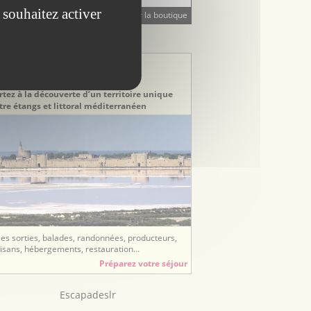
 souhaitez activer
Visiter la boutique
STINATION TOURISTIQUE
stination Gard
erre de Camargue
rtez à la découverte d’un territoire unique
tre étangs et littoral méditerranéen
ées sorties, balades, randonnées, producteurs,
tisans, hébergements, restauration...
Préparez votre séjour
Escapadeslr