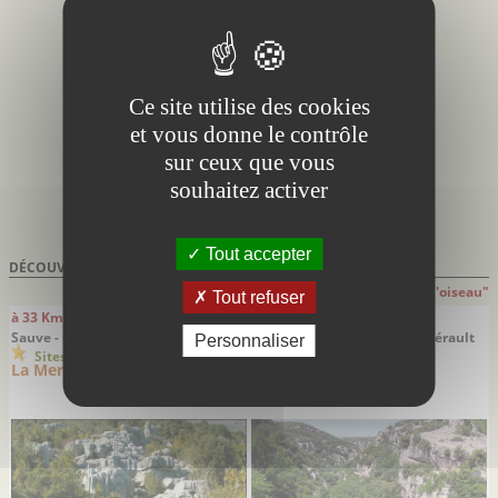
Ce site utilise des cookies
et vous donne le contrôle
sur ceux que vous
souhaitez activer
Tout accepter
DÉCOUVRIR À PROXIMITÉ DE
LUNEL
Attention: distances indiquées à "Vol d'oiseau"
Tout refuser
à 33 Km
à 35 Km
Sauve - Gard
Saint-Martin-de-Londres - Hérault
Personnaliser
Sites remarquables
Sites remarquables
La Mer de Rochers
Le Ravin des Arcs
Un site sauvage saisissant