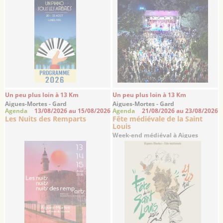
Un peu plus loin à 13 Km
Un peu plus loin à 13 Km
Aigues-Mortes - Gard
Aigues-Mortes - Gard
Agenda
13/08/2026 au 15/08/2026
Agenda
21/08/2026 au 23/08/2026
Les Nuits des Remparts
Fête médiévale de la Saint
Louis
Week-end médiéval à Aigues
Mortes