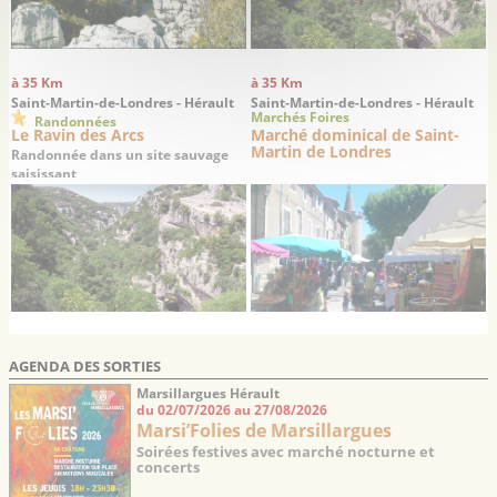
à 35 Km
à 35 Km
Saint-Martin-de-Londres - Hérault
Saint-Martin-de-Londres - Hérault
Marchés Foires
Randonnées
Le Ravin des Arcs
Marché dominical de Saint-
Martin de Londres
Randonnée dans un site sauvage
saisissant
AGENDA DES SORTIES
Marsillargues Hérault
du 02/07/2026 au 27/08/2026
Marsi’Folies de Marsillargues
Soirées festives avec marché nocturne et
concerts