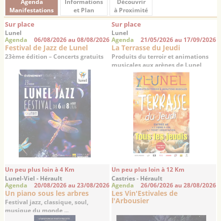
Agenda
Informations
Découvrir
Manifestations
et Plan
à Proximité
Sur place
Sur place
Lunel
Lunel
Agenda
06/08/2026 au 08/08/2026
Agenda
21/05/2026 au 17/09/2026
Festival de Jazz de Lunel
La Terrasse du Jeudi
23ème édition – Concerts gratuits
Produits du terroir et animations
musicales aux arènes de Lunel
Un peu plus loin à 4 Km
Un peu plus loin à 12 Km
Lunel-Viel - Hérault
Castries - Hérault
Agenda
20/08/2026 au 23/08/2026
Agenda
26/06/2026 au 28/08/2026
Un piano sous les arbres
Les Vin'Estivales de
l'Arbousier
Festival jazz, classique, soul,
musique du monde ...