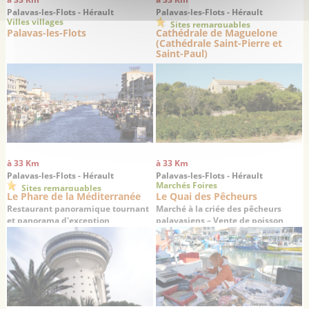
Palavas-les-Flots - Hérault
Palavas-les-Flots - Hérault
Villes villages
Sites remarquables
Palavas-les-Flots
Cathédrale de Maguelone
(Cathédrale Saint-Pierre et
Saint-Paul)
La cathédrale des sables : un haut
lieu de la chrétienté médiévale
à 33 Km
à 33 Km
Palavas-les-Flots - Hérault
Palavas-les-Flots - Hérault
Marchés Foires
Sites remarquables
Le Phare de la Méditerranée
Le Quai des Pêcheurs
Restaurant panoramique tournant
Marché à la criée des pêcheurs
et panorama d'exception
palavasiens – Vente de poisson
frais en direct