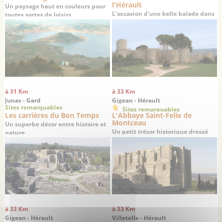
l'Hérault
Un paysage haut en couleurs pour
L'occasion d'une belle balade dans
toutes sortes de loisirs
la vallée de l'Hérault
à 31 Km
à 33 Km
Junas - Gard
Gigean - Hérault
Sites remarquables
Sites remarquables
Les carrières du Bon Temps
L'Abbaye Saint-Felix de
Montceau
Un superbe décor entre histoire et
Un petit trésor historique dressé
nature
sur un promontoire offrant une
superbe vue sur la plaine de
Gigean
à 33 Km
à 33 Km
Gigean - Hérault
Villetelle - Hérault