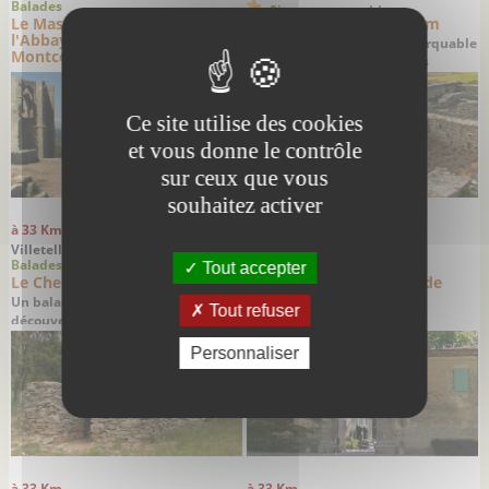
Balades
Sites remarquables
Le Massif de la Gardiole et
L'oppidum d'Ambrussum
l'Abbaye Saint-Félix de
Un site archéologique remarquable
Montceau
sur la trace des celtes et des
romains
Ce site utilise des cookies
et vous donne le contrôle
sur ceux que vous
souhaitez activer
à 33 Km
à 33 Km
Villetelle - Hérault
Villeneuvette - Hérault
Balades
Sites remarquables
Tout accepter
Le Chemin des Capitelles
La Manufacture Royale de
Villeneuvette
Un balade familiale à la
Tout refuser
La Cité de Colbert
découverte des capitelles
Personnaliser
à 33 Km
à 33 Km