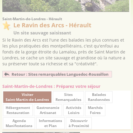
Saint-Martin-de-Londres - Hérault
Le Ravin des Arcs - Hérault
Un site sauvage saisissant
Si le Ravin des Arcs est l'une des balades les plus connues et
les plus pratiquées des montpelliérains, c'est qu'enfoui au
fonds de la gorge étroite du Lamalou, près de Saint Martin de
Londres, se cache un site sauvage et grandiose où la nature a
su préserver toute sa richesse et sa "créativité".
Retour : Sites remarquables Languedoc-Roussillon
Saint-Martin-de-Londres : Préparez votre séjour
Visiter
Sites
Balades
Saint-Martin-de-Londres
Remarquables
Randonnées
Hébergement
Gastronomie
Activités
Marchés
Restauration
Artisanat
Loisirs
Foires
Agenda
Informations
Découvrir
Manifestations
et Plan
à Proximité