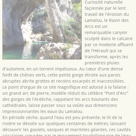
Curiosité naturelle
façonnée par le lent
travail de l'érosion du
Lamalou, le Ravin des
Arcs est un
remarquable canyon
sculpté dans le calcaire
par ce modeste affluent
de l'Hérault qui se
transforme, après les
premières pluies
d'automne, en un torrent impétueux. Au cœur d'une dense
forêt de chênes verts, cette petite gorge étroite aux parois
abruptes abrite grottes et recoins escarpés et inaccessibles.
Le point d'orgue de ce site magnifique est adossé à la falaise :
un grand arc de pierre, modèle réduit du célèbre "Pont d'Arc"
des gorges de l'Ardèche, rappelant les arcs boutants des
cathédrales, laisse passer sous sa voûte aux dimensions
impressionnantes les eaux du Lamalou.
En période sèche, quand l'eau est peu présente, le lit de la
rivière se dévoile sur quelques centaines de mètres, laissant
découvrir les goulets, vasques et marmites géantes, ces cavités
circulaires creusées par le mouvement tourbillonnaire de l'eau