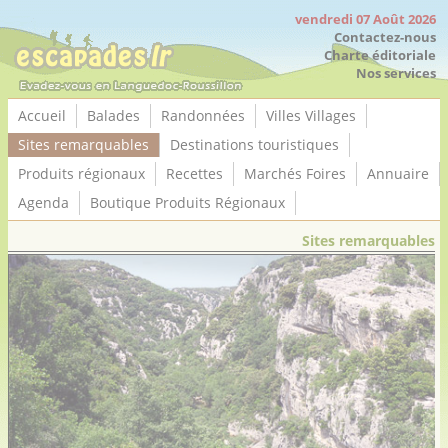
Panneau de gestion des cookies
vendredi 07 Août 2026
Contactez-nous
Charte éditoriale
Nos services
Accueil
Balades
Randonnées
Villes Villages
Sites remarquables
Destinations touristiques
Produits régionaux
Recettes
Marchés Foires
Annuaire
Agenda
Boutique Produits Régionaux
Sites remarquables