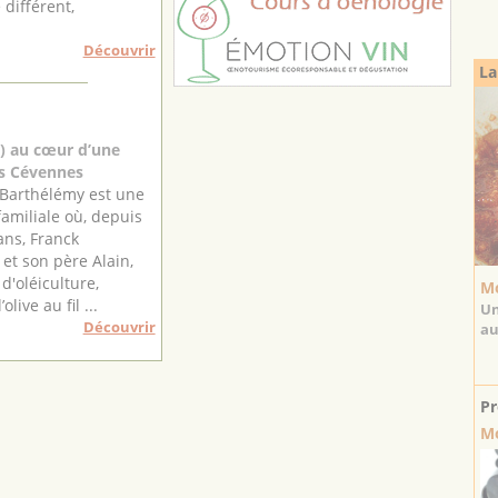
différent,
Découvrir
La
4) au cœur d’une
des Cévennes
e Barthélémy est une
familiale où, depuis
ans, Franck
et son père Alain,
d'oléiculture,
Mo
olive au fil ...
Un
Découvrir
au
Pr
Mo