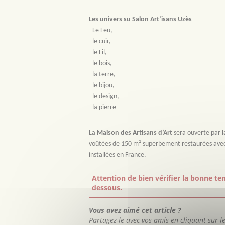
Les univers su Salon
Art’isans
Uzès
- Le Feu,
- le cuir,
- le Fil,
- le bois,
- la terre,
- le bijou,
- le design,
- la pierre
La
Maison des Artisans d’Art
sera ouverte par l
voûtées de 150 m² superbement restaurées avec de
installées en France.
Attention de bien vérifier la bonne ten
dessous.
Vous avez aimé cet article ?
Partagez-le avec vos amis en cliquant sur l