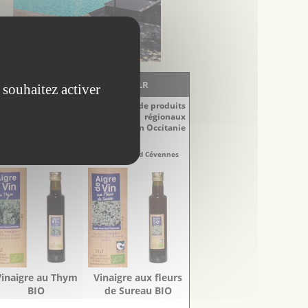
LA BOUTIQUE - EscapadesLR
 souhaitez activer
Découvrez notre sélection de produits
régionaux
du Languedoc-Roussillon en Occitanie
naigres
Vinaigres
re-Doux Sud Cévennes
Aigre-Doux Sud Cévennes
Vinaigre au Thym
Vinaigre aux fleurs
BIO
de Sureau BIO