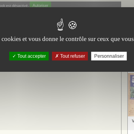
ok est désactivé.
Autoriser
ok est désactivé.
Autoriser
il
es cookies et vous donne le contrôle sur ceux que vous
on
Tout accepter
Tout refuser
Personnaliser
Vi
Aig