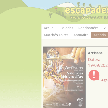
Panneau de gestion des cookies
Accueil
Balades
Randonnées
Vil
Marchés Foires
Annuaire
Agenda
Art’isans
Dates:
19/09/202
Age